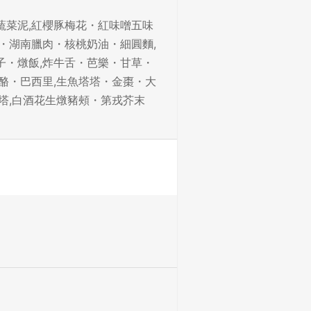
蔬菜泥,紅櫻豚梅花・紅味噌五味
・湖南臘肉・核桃奶油・細圓麵,
子・燉飯,炸牛舌・芭樂・甘草・
酪・巴西里,生魚塔塔・金棗・大
塔,白酒花生燉豬頰・第戎芥末