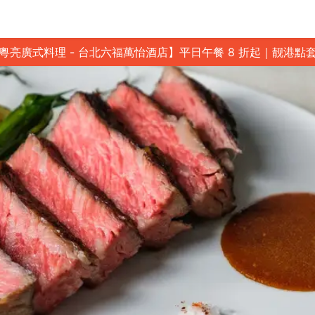
粵亮廣式料理 - 台北六福萬怡酒店】平日午餐 8 折起｜靓港點