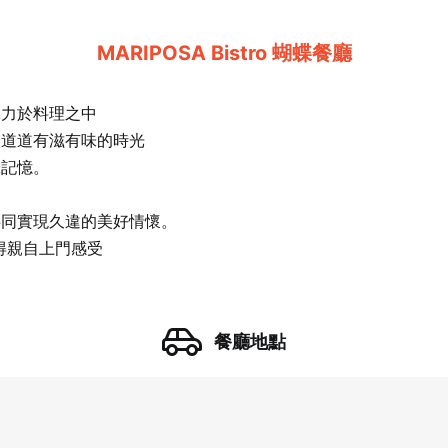
MARIPOSA Bistro 蝴蝶餐廳
像力於料理之中
一道道有滋有味的時光
味記憶。
共同實現久違的美好情懷。
值得親自上門感受
餐廳地點
21 人以上大型訂位，請洽 LINE 官方帳號 @eztable
登出
確定要登出嗎？