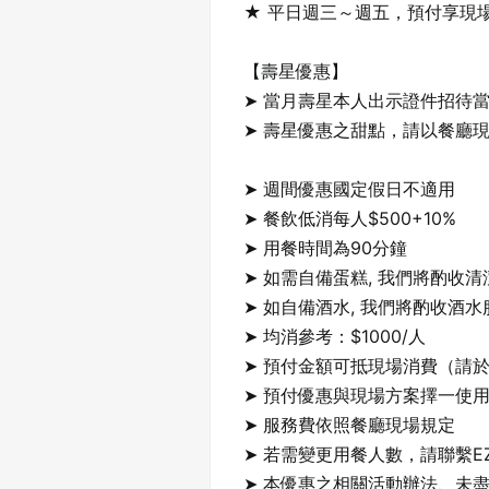
★ 平日週三～週五，預付享現場
【壽星優惠】

➤ 當月壽星本人出示證件招待當
➤ 壽星優惠之甜點，請以餐廳現
➤ 週間優惠國定假日不適用

➤ 餐飲低消每人$500+10%

➤ 用餐時間為90分鐘

➤ 如需自備蛋糕, 我們將酌收清潔費
➤ 如自備酒水, 我們將酌收酒水服
➤ 均消參考：$1000/人

➤ 預付金額可抵現場消費（請於
➤ 預付優惠與現場方案擇一使用
➤ 服務費依照餐廳現場規定

➤ 若需變更用餐人數，請聯繫EZ
➤ 本優惠之相關活動辦法、未