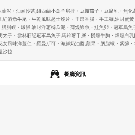
奶油薯泥・汕頭沙茶,紐西蘭小羔羊肩排・豆瓣茄子・豆腐乳・焦化
,紅酒燉牛尾・牛乾風味起士脆片・里昂香腸・手工麵,油封蛋黃
胭脂蝦・燉飯,油封洋蔥櫛瓜泥・蒲燒鰻魚・鮭魚卵・冠軍烏魚
明太子・雲林莊記冠軍烏魚子,馬鈴薯千層・慢燻牛胸・煙燻白乳
花女風味洋薏仁・羅曼斯可・海鮮奶油醬,蘋果・胭脂蝦・紫蘇・
溫沙拉
餐廳資訊