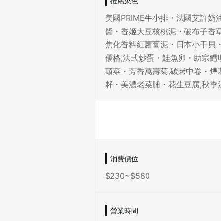
推薦菜色
美國PRIME牛小排・法國艾許
醬・香姬大豆核桃泥・破布子香草
焦化香料紅蘿蔔泥・日本小干貝・
優格,法式炒蛋・鮭魚卵・助宗鱈
頭菜・芳香萬壽菊,碳烤中卷・煙
籽・美濃老菜脯・花生豆腐,秋季
消費價位
$230~$580
營業時間