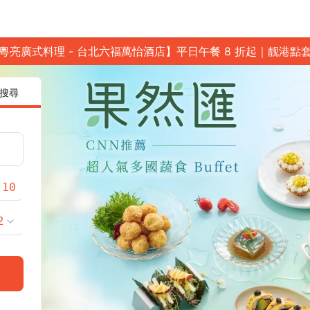
粵亮廣式料理 - 台北六福萬怡酒店】平日午餐 8 折起｜靓港點
搜尋