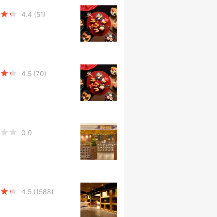
4.4
(51)
4.5
(70)
0
0
4.5
(1588)