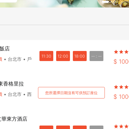
大飯店
11:30
12:00
18:00
-- : --
饋
•
台北市
•
戶
$
100
遠東香格里拉
您所選擇日期沒有可供預訂座位
饋
•
台北市
•
西
$
100
台北文華東方酒店