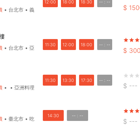
12:00
18:00
18:30
-- : --
$
150
饋
•
台北市
•
義
 樓
登出
11:30
12:00
18:00
-- : --
饋
•
台北市
•
亞
$
30
確定要登出嗎？
先不要
確認
11:30
13:30
17:30
-- : --
$
---
饋
•
•
亞洲料理
14:30
-- : --
饋
•
臺北市
•
吃
$
---