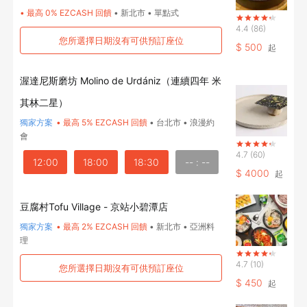
•
最高 0% EZCASH 回饋
•
新北市
•
單點式
4.4
(86)
您所選擇日期沒有可供預訂座位
$
500
起
渥達尼斯磨坊 Molino de Urdániz（連續四年 米
其林二星）
獨家方案
•
最高 5% EZCASH 回饋
•
台北市
•
浪漫約
會
4.7
(60)
12:00
18:00
18:30
-- : --
$
4000
起
豆腐村Tofu Village - 京站小碧潭店
獨家方案
•
最高 2% EZCASH 回饋
•
新北市
•
亞洲料
理
4.7
(10)
您所選擇日期沒有可供預訂座位
$
450
起
登出