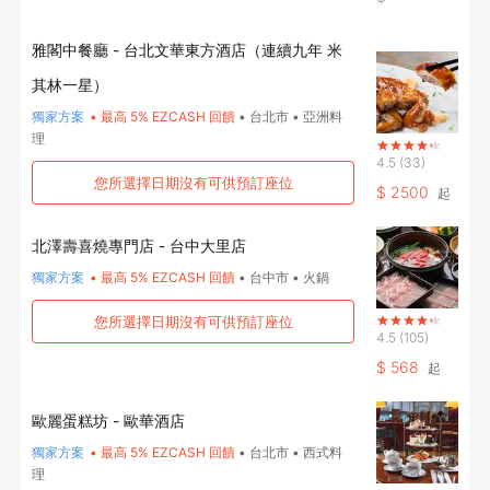
雅閣中餐廳 - 台北文華東方酒店（連續九年 米
其林一星）
獨家方案
•
最高 5% EZCASH 回饋
•
台北市
•
亞洲料
理
4.5
(33)
您所選擇日期沒有可供預訂座位
$
2500
起
北澤壽喜燒專門店 - 台中大里店
獨家方案
•
最高 5% EZCASH 回饋
•
台中市
•
火鍋
您所選擇日期沒有可供預訂座位
4.5
(105)
$
568
起
歐麗蛋糕坊 - 歐華酒店
獨家方案
•
最高 5% EZCASH 回饋
•
台北市
•
西式料
理