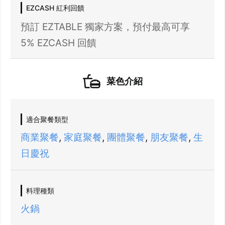
EZCASH 紅利回饋
預訂 EZTABLE 獨家方案，預付最高可享
5% EZCASH 回饋
菜色介紹
21 人以上大型訂位，請洽 LINE 官方帳號
@eztable
登出
適合聚餐類型
確定要登出嗎？
商業聚餐
,
家庭聚餐
,
團體聚餐
,
朋友聚餐
,
生
日慶祝
先不要
確認
我知道了
料理種類
火鍋