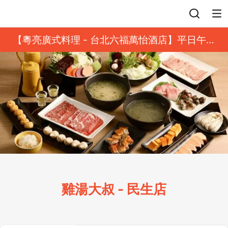
登入
【粵亮廣式料理 - 台北六福萬怡酒店】平日午餐
8 折起｜靓港點套餐
雞湯大叔 - 民生店