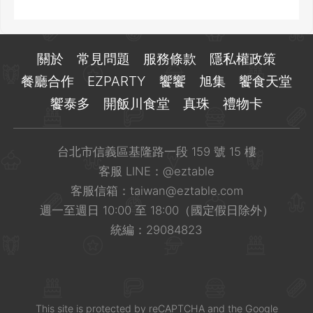
關於
常見問題
服務條款
隱私權政策
餐廳合作
EZPARTY
饗饗
旭集
饗食天堂
饗泰多
開飯川食堂
真珠
禮物卡
台北市信義區基隆路一段 159 號 15 樓
客服 LINE：
@eztable
客服信箱：
taiwan@eztable.com
週一至週日 10:00 至 18:00（國定假日除外）
統編：29084823
This site is
protected
by
reCAPTCHA
and the Google