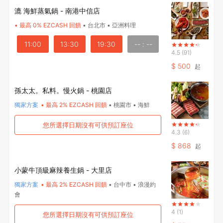
漉 海鮮蒸氣鍋 - 南港中信店
•
最高 0% EZCASH 回饋
•
台北市
•
亞洲料理
11:00
13:30
19:30
-- : --
4.5
(91)
$
500
起
孫太太。私料。慢火鍋 - 桃園店
獨家方案
•
最高 2% EZCASH 回饋
•
桃園市
•
海鮮
您所選擇日期沒有可供預訂座位
4.3
(6)
$
868
起
小蒙牛頂級麻辣養生鍋 - 大里店
獨家方案
•
最高 2% EZCASH 回饋
•
台中市
•
浪漫約
會
4
(1)
您所選擇日期沒有可供預訂座位