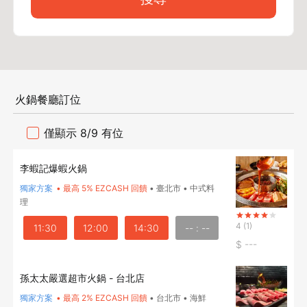
火鍋餐廳訂位
僅顯示 8/9 有位
李蝦記爆蝦火鍋
獨家方案
•
最高 5% EZCASH 回饋
•
臺北市
•
中式料
理
4
(1)
11:30
12:00
14:30
-- : --
$
---
孫太太嚴選超市火鍋 - 台北店
獨家方案
•
最高 2% EZCASH 回饋
•
台北市
•
海鮮