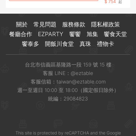
$
754
起
關於
常見問題
服務條款
隱私權政策
餐廳合作
EZPARTY
饗饗
旭集
饗食天堂
饗泰多
開飯川食堂
真珠
禮物卡
台北市信義區基隆路一段 159 號 15 樓
客服 LINE：
@eztable
客服信箱：
taiwan@eztable.com
週一至週日 10:00 至 18:00（國定假日除外）
統編：29084823
This site is
protected
by
reCAPTCHA
and the Google