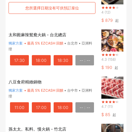
您所選擇日期沒有可供預訂座位
4
(12)
$
879
起
太和殿麻辣鴛鴦火鍋 - 台北總店
獨家方案
•
最高 5% EZCASH 回饋
•
台北市
•
亞洲料
理
4.3
(158)
17:30
18:00
18:30
-- : --
$
190
起
八豆食府精緻鍋物
獨家方案
•
最高 5% EZCASH 回饋
•
台中市
•
亞洲料
理
4.7
(11)
11:00
17:00
18:00
-- : --
$
85
起
登出
孫太太。私料。慢火鍋 - 竹北店