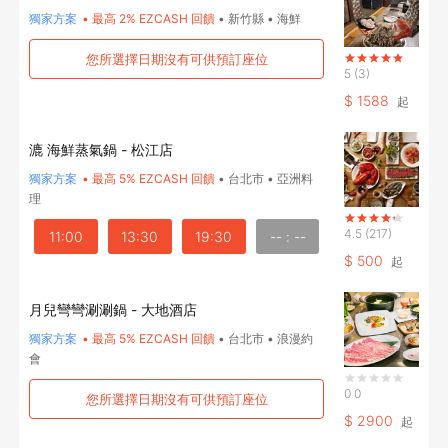
確定要登出嗎？
獨家方案
•
最高 2% EZCASH 回饋
•
新竹縣
•
海鮮
您所選擇日期沒有可供預訂座位
5
(3)
先不要
確認
$
1588
起
漉 海鮮蒸氣鍋 - 松江店
獨家方案
•
最高 5% EZCASH 回饋
•
台北市
•
亞洲料
理
4.5
(217)
11:00
13:30
19:30
-- : --
$
500
起
月兒彎彎涮涮鍋 - 大地酒店
獨家方案
•
最高 5% EZCASH 回饋
•
台北市
•
浪漫約
會
0
0
您所選擇日期沒有可供預訂座位
$
2900
起