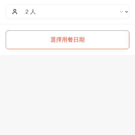
載入中
$
500
選擇用餐日期
起
訂位
關於
常見問題
服務條款
隱私權政策
$
650
每人現省
！
$
150
餐廳合作
EZPARTY
饗饗
旭集
饗食天堂
饗泰多
開飯川食堂
真珠
禮物卡
台北市信義區基隆路一段 159 號 15 樓
客服 LINE：
@eztable
客服信箱：
taiwan@eztable.com
週一至週日 10:00 至 18:00（國定假日除外）
統編：29084823