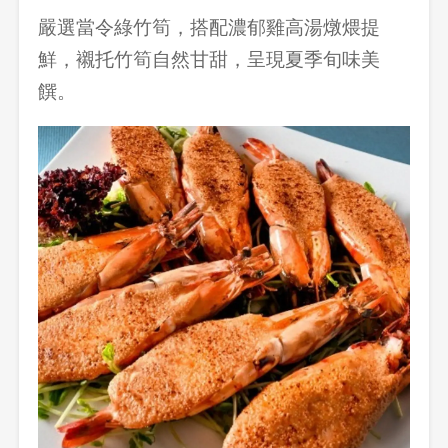
嚴選當令綠竹筍，搭配濃郁雞高湯燉煨提
鮮，襯托竹筍自然甘甜，呈現夏季旬味美
饌。