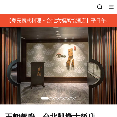
登入
【粵亮廣式料理 - 台北六福萬怡酒店】平日午餐
8 折起｜靓港點套餐
王朝餐廳 - 台北凱撒大飯店