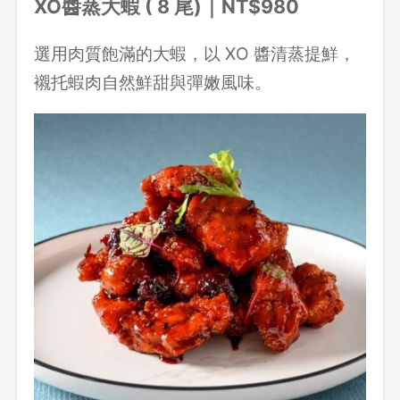
XO醬蒸大蝦 ( 8 尾)｜NT$980
選用肉質飽滿的大蝦，以 XO 醬清蒸提鮮，
襯托蝦肉自然鮮甜與彈嫩風味。