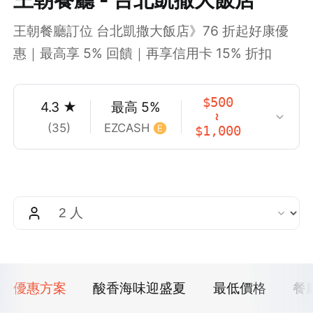
王朝餐廳訂位 台北凱撒大飯店》76 折起好康優
惠｜最高享 5% 回饋｜再享信用卡 15% 折扣
$
500
4.3
★
最高
5
%
~
(
35
)
EZCASH
$
1,000
優惠方案
酸香海味迎盛夏
最低價格
餐