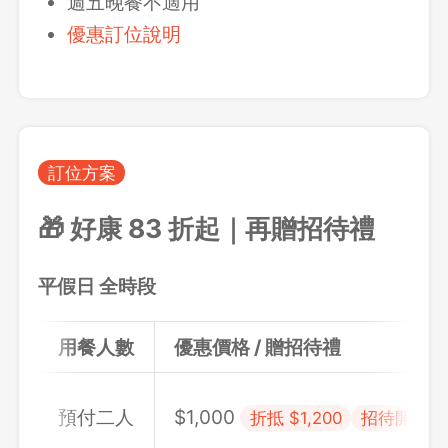
週五晚餐不適用
優惠訂位說明
訂位方案
🎁 好康 83 折起｜再贈招待禮
平假日 全時段
用餐人數
優惠價格 / 贈招待禮
預付二人
$1,000
折抵 $1,200
招待開胃小