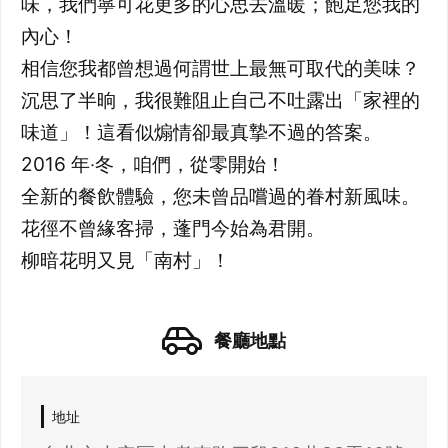
味，我們寧可花更多的心思去溫暖；飽足您我的
內心！
相信您我都曾想過何謂世上最無可取代的美味？
沉思了半晌，我很難阻止自己不吐露出「家裡的
味道」！這看似煽情卻最真摯不過的答案。
2016 年‧冬，咱們，從零開始！
全新的餐飲體驗，您未曾品嚐過的眷村新風味。
花徑不曾緣客掃，蓬門今始為君開。
柳暗花明又見「南村」！
21 人以上大型訂位，請洽 LINE 官方帳號
@eztable
登出
餐廳地點
確定要登出嗎？
地址