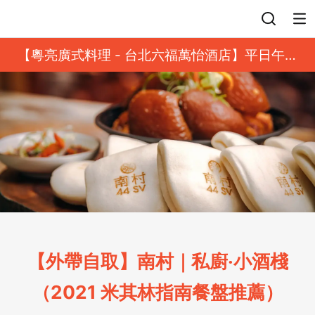
登入
【粵亮廣式料理 - 台北六福萬怡酒店】平日午餐
8 折起｜靓港點套餐
【外帶自取】南村｜私廚‧小酒棧
（2021 米其林指南餐盤推薦）