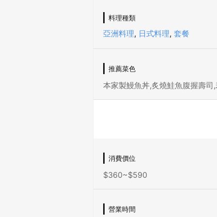
料理種類
亞洲料理
,
日式料理
,
套餐
推薦菜色
本家製鰻魚丼,炙燒鮭魚腹握壽司,
消費價位
$360~$590
營業時間