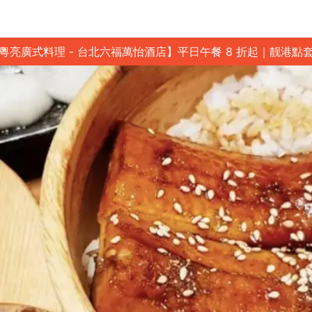
粵亮廣式料理 - 台北六福萬怡酒店】平日午餐 8 折起｜靓港點