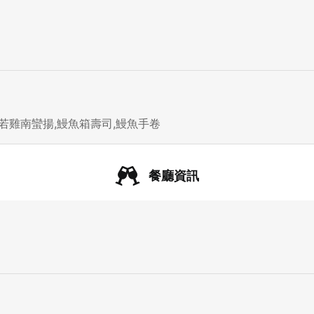
若雞南蠻揚,鰻魚箱壽司,鰻魚手卷
餐廳資訊