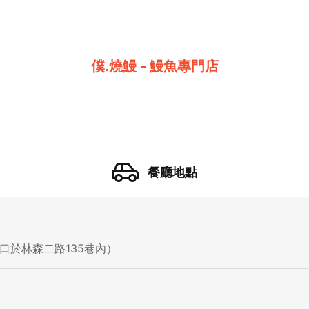
僕.燒鰻 - 鰻魚專門店
餐廳地點
口於林森二路135巷內）