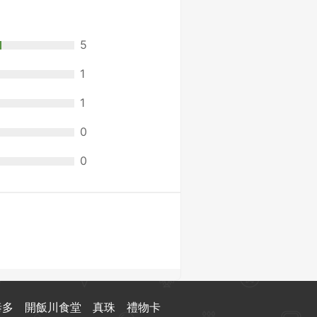
5
1
1
0
0
泰多
開飯川食堂
真珠
禮物卡