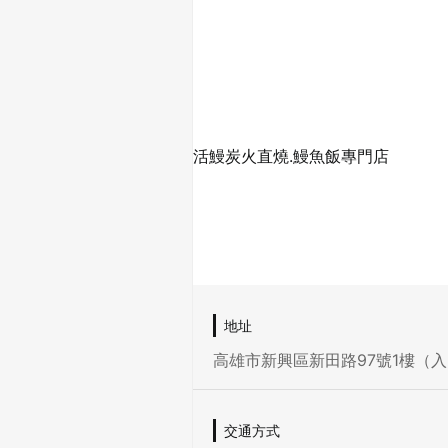
活鰻炭火直燒.鰻魚飯專門店
地址
高雄市新興區新田路97號1樓（入
交通方式