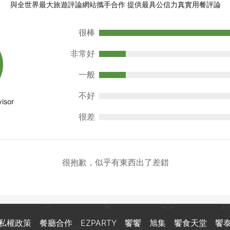
與全世界最大旅遊評論網站攜手合作 提供最具公信力真實用餐評論
很棒
非常好
一般
不好
很差
很抱歉，似乎有東西出了差錯
私權政策
餐廳合作
EZPARTY
饗饗
旭集
饗食天堂
饗