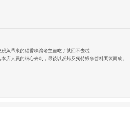
日
日
燒鰻魚帶來的碳香味讓老主顧吃了就回不去啦，
合本店人員的細心去刺，最後以炭烤及獨特鰻魚醬料調製而成。