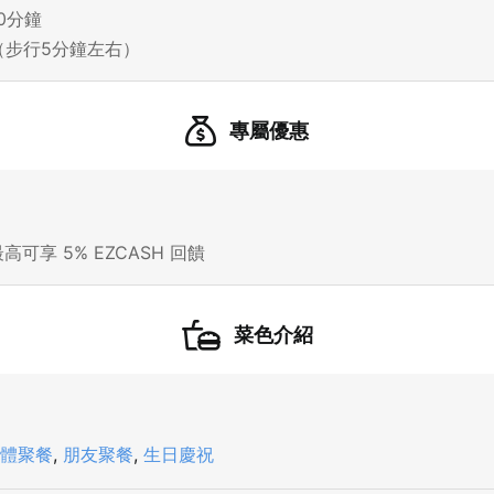
0分鐘
（步行5分鐘左右）
21 人以上大型訂位，請洽 LINE 官方帳號 @eztable
登出
專屬優惠
確定要登出嗎？
先不要
確認
高可享 5% EZCASH 回饋
我知道了
菜色介紹
體聚餐
,
朋友聚餐
,
生日慶祝