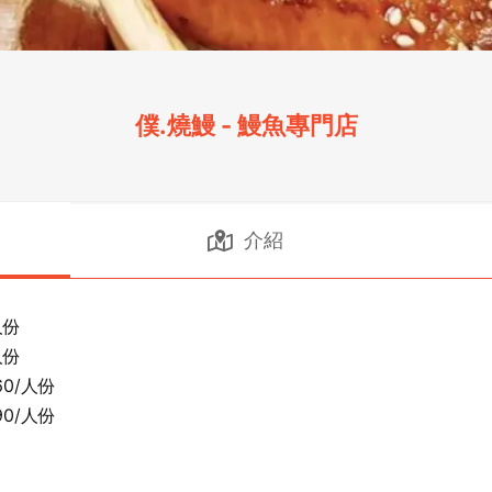
僕.燒鰻 - 鰻魚專門店
介紹
份

份

/人份 

/人份
