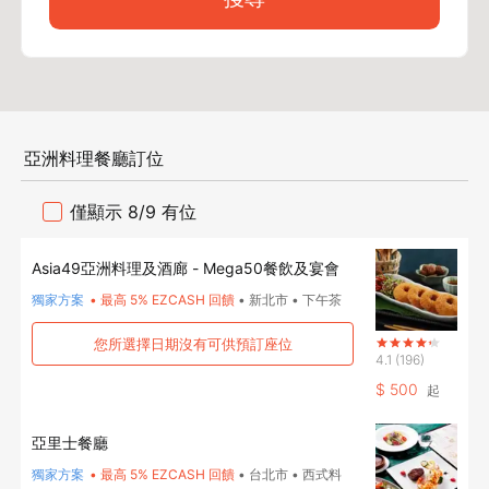
亞洲料理餐廳訂位
僅顯示 8/9 有位
Asia49亞洲料理及酒廊 - Mega50餐飲及宴會
獨家方案
•
最高 5% EZCASH 回饋
•
新北市
•
下午茶
您所選擇日期沒有可供預訂座位
4.1
(196)
$
500
起
亞里士餐廳
獨家方案
•
最高 5% EZCASH 回饋
•
台北市
•
西式料