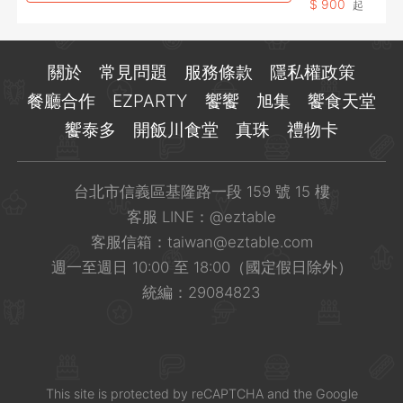
$
900
起
關於
常見問題
服務條款
隱私權政策
餐廳合作
EZPARTY
饗饗
旭集
饗食天堂
饗泰多
開飯川食堂
真珠
禮物卡
台北市信義區基隆路一段 159 號 15 樓
客服 LINE：
@eztable
客服信箱：
taiwan@eztable.com
週一至週日 10:00 至 18:00（國定假日除外）
統編：29084823
This site is
protected
by
reCAPTCHA
and the Google