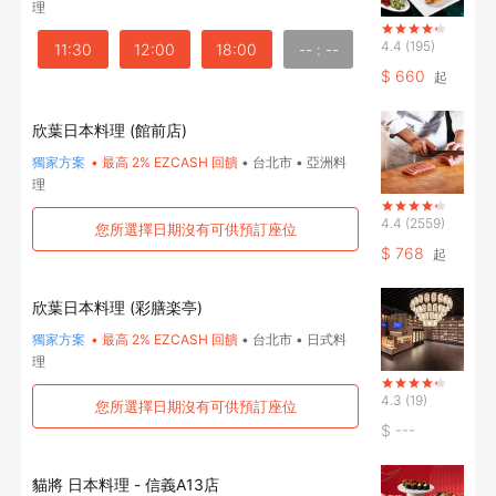
理
4.4
(195)
11:30
12:00
18:00
-- : --
$
660
起
欣葉日本料理 (館前店)
獨家方案
•
最高 2% EZCASH 回饋
•
台北市
•
亞洲料
理
4.4
(2559)
您所選擇日期沒有可供預訂座位
$
768
起
欣葉日本料理 (彩膳楽亭)
獨家方案
•
最高 2% EZCASH 回饋
•
台北市
•
日式料
理
4.3
(19)
您所選擇日期沒有可供預訂座位
$
---
登出
貓將 日本料理 - 信義A13店