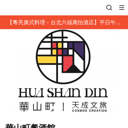
登入
【粵亮廣式料理 - 台北六福萬怡酒店】平日午餐
8 折起｜靓港點套餐
華山町餐酒館