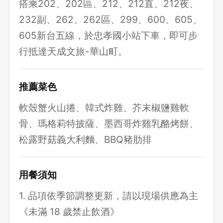
搭乘202、202區、212、212直、212夜、
232副、262、262區、299、600、605、
605新台五線，於忠孝國小站下車，即可步
行抵達天成文旅-華山町。
推薦菜色
軟殼蟹火山捲、韓式炸雞、芥末椒鹽雞軟
骨、瑪格莉特披薩、墨西哥炸雞乳酪烤餅、
松露野菇義大利麵、BBQ豬肋排
用餐須知
1. 品項依季節調整更新，請以現場供應為主
《未滿 18 歲禁止飲酒》