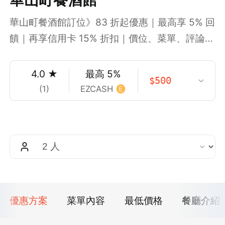
華山町餐酒館訂位》83 折起優惠｜最高享 5% 回
饋｜再享信用卡 15% 折扣｜價位、菜單、評論大
公開
4.0
★
最高
5
%
$
500
(
1
)
EZCASH
優惠方案
菜單內容
最低價格
餐廳介紹