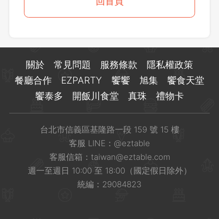
登出
回首頁
確定要登出嗎？
先不要
確認
關於
常見問題
服務條款
隱私權政策
餐廳合作
EZPARTY
饗饗
旭集
饗食天堂
饗泰多
開飯川食堂
真珠
禮物卡
台北市信義區基隆路一段 159 號 15 樓
客服 LINE：
@eztable
客服信箱：
taiwan@eztable.com
週一至週日 10:00 至 18:00（國定假日除外）
統編：29084823