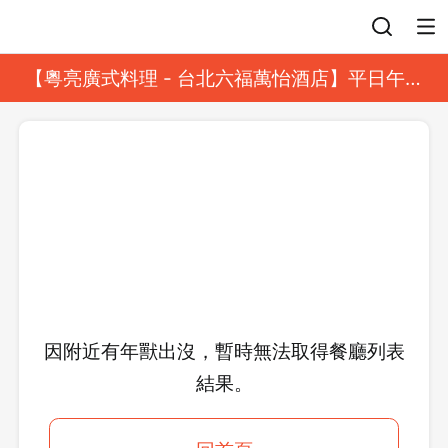
登入
【粵亮廣式料理 - 台北六福萬怡酒店】平日午餐
8 折起｜靓港點套餐
因附近有年獸出沒，暫時無法取得餐廳列表
結果。