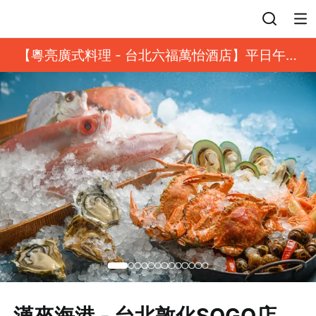
登入
【粵亮廣式料理 - 台北六福萬怡酒店】平日午餐
8 折起｜靓港點套餐
漢來海港 - 台北敦化SOGO店