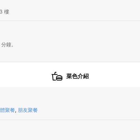
3 樓
 分鐘。
菜色介紹
登出
確定要登出嗎？
體聚餐
,
朋友聚餐
先不要
確認