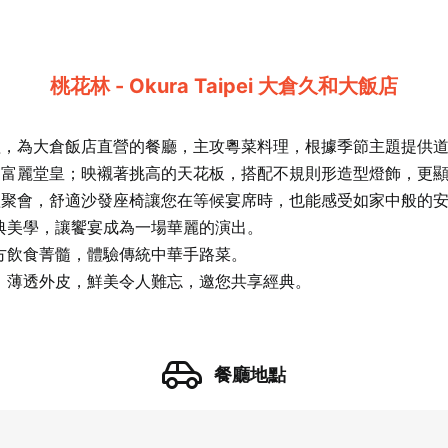
桃花林 - Okura Taipei 大倉久和大飯店
理，為大倉飯店直營的餐廳，主攻粵菜料理，根據季節主題提供
的富麗堂皇；映襯著挑高的天花板，搭配不規則形造型燈飾，更
體聚會，舒適沙發座椅讓您在等候宴席時，也能感受如家中般的
典美學，讓饗宴成為一場華麗的演出。
方飲食菁髓，體驗傳統中華手路菜。
餐廳地點