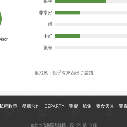
很棒
非常好
一般
不好
很差
很抱歉，似乎有東西出了差錯
私權政策
餐廳合作
EZPARTY
饗饗
旭集
饗食天堂
饗
台北市信義區基隆路一段 159 號 15 樓