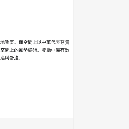
道地饗宴。而空間上以中華代表尊貴
顯空間上的氣勢磅礡。餐廳中備有數
安逸與舒適。