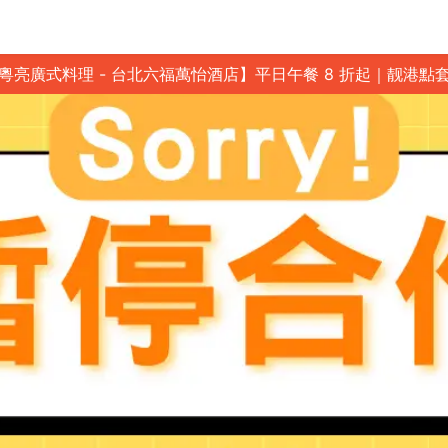
粵亮廣式料理 - 台北六福萬怡酒店】平日午餐 8 折起｜靓港點