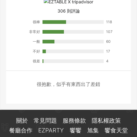
306 則評論
很棒
118
非常好
107
一般
60
不好
17
很差
4
很抱歉，似乎有東西出了差錯
關於
常見問題
服務條款
隱私權政策
餐廳合作
EZPARTY
饗饗
旭集
饗食天堂