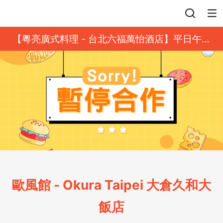
登入
【粵亮廣式料理 - 台北六福萬怡酒店】平日午餐
8 折起｜靓港點套餐
歐風館 - Okura Taipei 大倉久和大
飯店