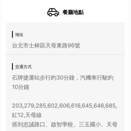
餐廳地點
地址
台北市士林區天母東路96號
交通方式
21 人以上大型訂位，請洽 LINE 官方帳號
石牌捷運站步行約30分鐘，汽機車行駛約
@eztable
登出
10分鐘
確定要登出嗎？
203,279,285,602,606,616,645,646,685,
紅12,天母線
先不要
確認
搭到忠誠路口、啟智學校、三玉國小、天母
我知道了