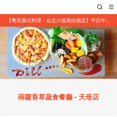
登入
【粵亮廣式料理 - 台北六福萬怡酒店】平日午餐
8 折起｜靓港點套餐
蒔蘿香草蔬食餐廳 - 天母店