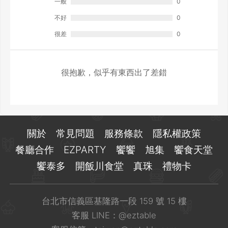
一般
0
不好
0
很差
0
很抱歉，似乎有東西出了差錯
關於
常見問題
服務條款
隱私權政策
餐廳合作
EZPARTY
饗饗
旭集
饗食天堂
饗泰多
開飯川食堂
真珠
禮物卡
台北市信義區基隆路一段 159 號 15 樓
客服 LINE：
@eztable