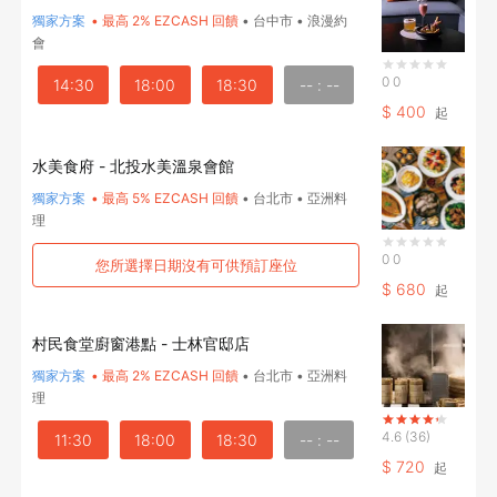
獨家方案
•
最高 2% EZCASH 回饋
•
台中市
•
浪漫約
確定要登出嗎？
會
0
0
14:30
18:00
18:30
-- : --
$
400
先不要
確認
起
水美食府 - 北投水美溫泉會館
獨家方案
•
最高 5% EZCASH 回饋
•
台北市
•
亞洲料
理
0
0
您所選擇日期沒有可供預訂座位
$
680
起
村民食堂廚窗港點 - 士林官邸店
獨家方案
•
最高 2% EZCASH 回饋
•
台北市
•
亞洲料
理
4.6
(36)
11:30
18:00
18:30
-- : --
$
720
起