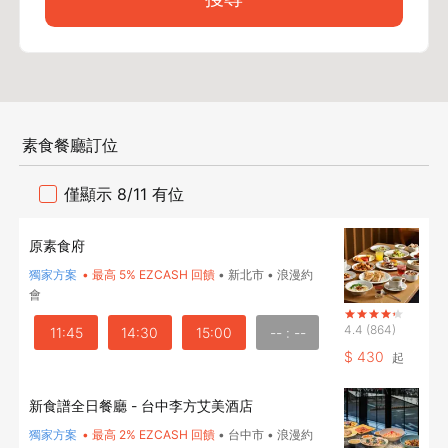
素食餐廳訂位
僅顯示 8/11 有位
原素食府
獨家方案
•
最高 5% EZCASH 回饋
•
新北市
•
浪漫約
會
4.4
(864)
11:45
14:30
15:00
-- : --
$
430
起
新食譜全日餐廳 - 台中李方艾美酒店
獨家方案
•
最高 2% EZCASH 回饋
•
台中市
•
浪漫約