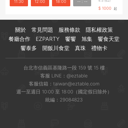
4.5
(62)
11:30
12:00
18:00
-- : --
$
1000
起
關於
常見問題
服務條款
隱私權政策
餐廳合作
EZPARTY
饗饗
旭集
饗食天堂
饗泰多
開飯川食堂
真珠
禮物卡
台北市信義區基隆路一段 159 號 15 樓
客服 LINE：
@eztable
客服信箱：
taiwan@eztable.com
週一至週日 10:00 至 18:00（國定假日除外）
統編：29084823