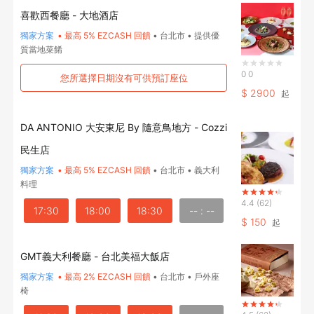
喜歡西餐廳 - 大地酒店
獨家方案
•
最高 5% EZCASH 回饋
•
台北市
•
提供優
質當地菜餚
0
0
您所選擇日期沒有可供預訂座位
$
2900
起
DA ANTONIO 大安東尼 By 隨意鳥地方 - Cozzi
民生店
獨家方案
•
最高 5% EZCASH 回饋
•
台北市
•
義大利
料理
4.4
(62)
17:30
18:00
18:30
-- : --
$
150
起
GMT義大利餐廳 - 台北美福大飯店
獨家方案
•
最高 2% EZCASH 回饋
•
台北市
•
戶外座
椅