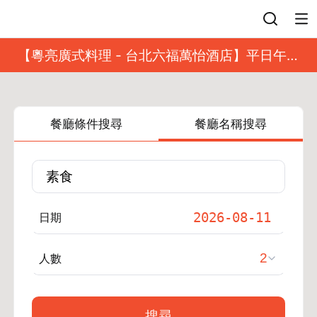
登入
【粵亮廣式料理 - 台北六福萬怡酒店】平日午餐
8 折起｜靓港點套餐
餐廳條件搜尋
餐廳名稱搜尋
日期
人數
搜尋