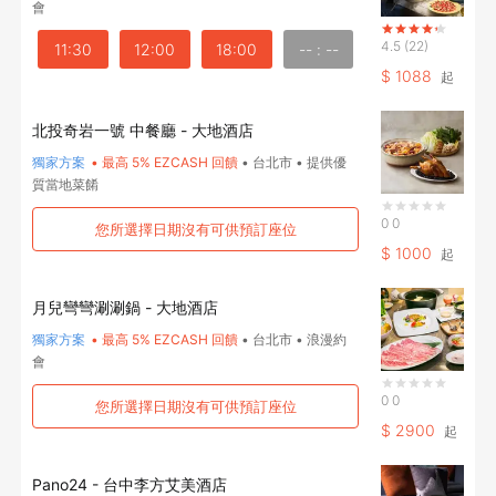
會
4.5
(22)
11:30
12:00
18:00
-- : --
$
1088
起
北投奇岩一號 中餐廳 - 大地酒店
獨家方案
•
最高 5% EZCASH 回饋
•
台北市
•
提供優
質當地菜餚
0
0
您所選擇日期沒有可供預訂座位
$
1000
起
月兒彎彎涮涮鍋 - 大地酒店
獨家方案
•
最高 5% EZCASH 回饋
•
台北市
•
浪漫約
會
0
0
您所選擇日期沒有可供預訂座位
$
2900
起
登出
Pano24 - 台中李方艾美酒店