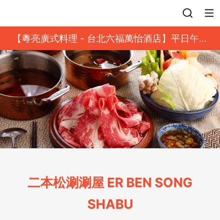
登入
【粵亮廣式料理 - 台北六福萬怡酒店】平日午餐
8 折起｜靓港點套餐
二本松涮涮屋 ER BEN SONG
SHABU