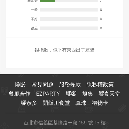
非常好
7
一般
0
不好
0
很差
0
很抱歉，似乎有東西出了差錯
關於
常見問題
服務條款
隱私權政策
餐廳合作
EZPARTY
饗饗
旭集
饗食天堂
饗泰多
開飯川食堂
真珠
禮物卡
台北市信義區基隆路一段 159 號 15 樓