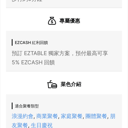
專屬優惠
EZCASH 紅利回饋
預訂 EZTABLE 獨家方案，預付最高可享
5% EZCASH 回饋
21 人以上大型訂位，請洽 LINE 官方帳號
菜色介紹
@eztable
登出
確定要登出嗎？
適合聚餐類型
浪漫約會
,
商業聚餐
,
家庭聚餐
,
團體聚餐
,
朋
先不要
確認
友聚餐
,
生日慶祝