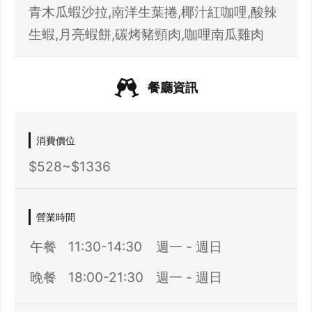
青木瓜蝦沙拉,南洋生葉捲,椰汁紅咖哩,酸辣
生蝦,月亮蝦餅,碳烤豬頸肉,咖哩南瓜雞肉
登出
餐廳資訊
確定要登出嗎？
先不要
確認
消費價位
$528~$1336
營業時間
午餐
11:30-14:30
週一 - 週日
晚餐
18:00-21:30
週一 - 週日