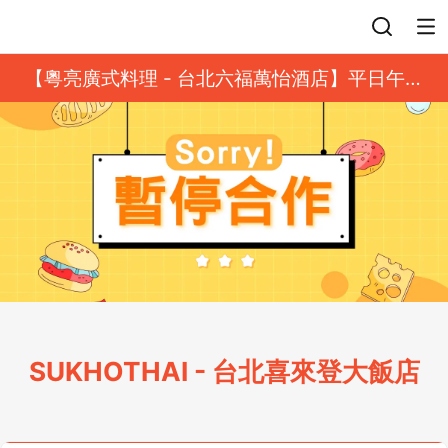
登入
【粵亮廣式料理 - 台北六福萬怡酒店】平日午餐
8 折起｜靓港點套餐
SUKHOTHAI - 台北喜來登大飯店