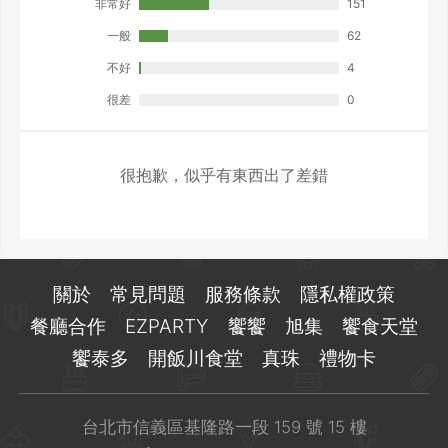
非常好
151
一般
62
不好
4
很差
0
很抱歉，似乎有東西出了差錯
關於
常見問題
服務條款
隱私權政策
餐廳合作
EZPARTY
饗饗
旭集
饗食天堂
饗泰多
開飯川食堂
真珠
禮物卡
台北市信義區基隆路一段 159 號 15 樓