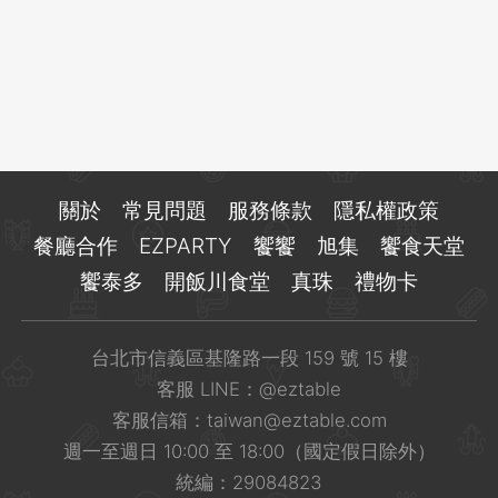
登出
確定要登出嗎？
先不要
確認
關於
常見問題
服務條款
隱私權政策
餐廳合作
EZPARTY
饗饗
旭集
饗食天堂
饗泰多
開飯川食堂
真珠
禮物卡
台北市信義區基隆路一段 159 號 15 樓
客服 LINE：
@eztable
客服信箱：
taiwan@eztable.com
週一至週日 10:00 至 18:00（國定假日除外）
統編：29084823