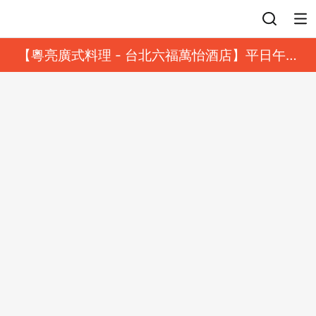
登入
【粵亮廣式料理 - 台北六福萬怡酒店】平日午餐
8 折起｜靓港點套餐