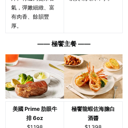
氣，彈嫩細緻、富
有肉香、餘韻豐
厚。
—
— 極饗主餐
—
—
美國 Prime 肋眼牛
極饗龍蝦佐海膽白
排 6oz
酒醬
$1,198
$1,398