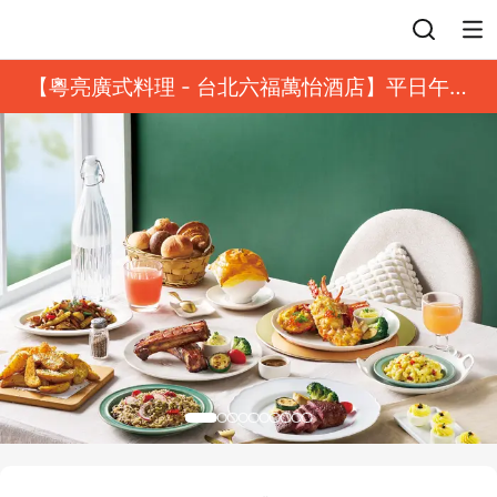
登入
【粵亮廣式料理 - 台北六福萬怡酒店】平日午餐
8 折起｜靓港點套餐