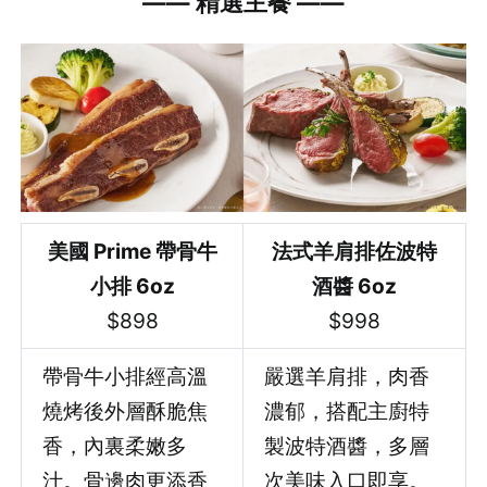
—
—
精選主餐
—
—
先不要
確認
美國 Prime 帶骨牛
法式羊肩排佐波特
小排 6oz
酒醬 6oz
$898
$998
帶骨牛小排經高溫
嚴選羊肩排，肉香
燒烤後外層酥脆焦
濃郁，搭配主廚特
香，內裏柔嫩多
製波特酒醬，多層
汁。骨邊肉更添香
次美味入口即享。