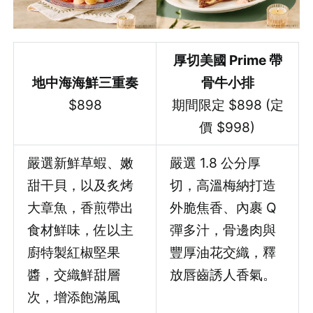
厚切美國 Prime 帶
地中海海鮮三重奏
骨牛小排
$898
期間限定 $898 (定
價 $998)
嚴選新鮮草蝦、嫩
嚴選 1.8 公分厚
甜干貝，以及炙烤
切，高溫梅納打造
大章魚，香煎帶出
外脆焦香、內裹 Q
食材鮮味，佐以主
彈多汁，骨邊肉與
廚特製紅椒堅果
豐厚油花交織，釋
醬，交織鮮甜層
放唇齒誘人香氣。
次，增添飽滿風