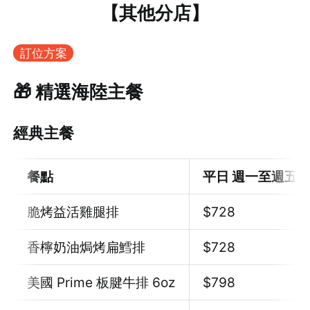
【其他分店】
訂位方案
🎁 精選海陸主餐
經典主餐
餐點
平日 週一至週五
脆烤益活雞腿排
$728
香檸奶油焗烤扁鱈排
$728
美國 Prime 板腱牛排 6oz
$798