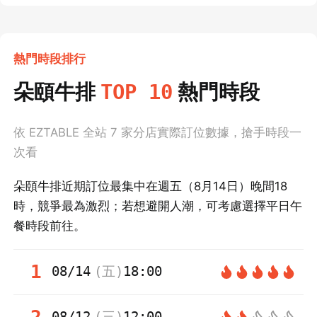
熱門時段排行
朵頤牛排
熱門時段
TOP 10
依 EZTABLE 全站
7
家分店實際訂位數據，搶手時段一
次看
朵頤牛排近期訂位最集中在週五（8月14日）晚間18
時，競爭最為激烈；若想避開人潮，可考慮選擇平日午
餐時段前往。
1
08/14
(
五
)
18:00
08/12
(
三
)
12:00