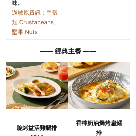
味。
過敏原資訊：甲殼
類 Crustaceans、
堅果 Nuts
—
—
經典主餐
—
—
香檸奶油焗烤扁鱈
脆烤益活雞腿排
排