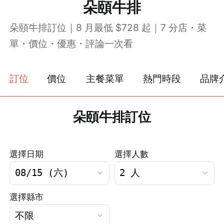
朵頤牛排
朵頤牛排訂位｜8 月最低 $728 起｜7 分店・菜
單・價位・優惠・評論一次看
訂位
價位
主餐菜單
熱門時段
品牌
朵頤牛排訂位
選擇日期
選擇人數
選擇縣市