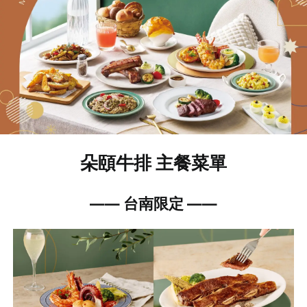
朵頤牛排 主餐菜單
—
—
台南限定
—
—