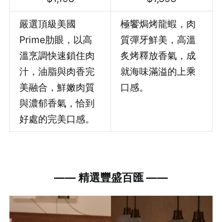
嚴選頂級美國
極饗焗烤龍蝦，肉
Prime肋眼，以高
質彈牙鮮美，高溫
溫烹調快速鎖住肉
炙烤釋放香氣，成
汁，油脂與肉香完
就海味滿溢的上乘
美融合，鮮嫩肉質
口感。
與濃郁香氣，恰到
好處的完美口感。
—
—
精選豐盛百匯
—
—