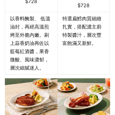
$728
$728
以香料醃製、 低溫
特選扁鱈肉質細緻
油封，再經高溫煎
扎實，搭配濃主廚
烤至外脆內嫩。刷
特製醬汁，層次豐
上蒜香奶油再佐以
富飽滿又新鮮。
藍莓紅酒醬，果香
微酸、風味濃郁，
層次細膩迷人。