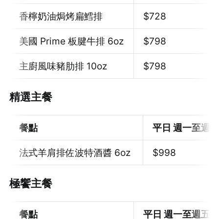
香檸奶油焗烤扁鱈排
$728
美國 Prime 板腱牛排 6oz
$798
主廚風味豬肋排 10oz
$
798
精選主餐
餐點
平日 週一至週
法式羊肩排佐波特酒醬 6oz
$998
極饗主餐
餐點
平日 週一至週五