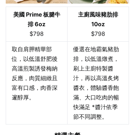
美國 Prime 板腱牛
主廚風味豬肋排
排 6oz
10oz
$798
$798
取自肩胛精華部
優選在地霸氣豬肋
位，以低溫舒肥後
排，以低溫燉煮，
高溫煎製誘發梅納
刷上主廚特製醬
反應，肉質細緻且
汁，再以高溫炙烤
富有口感，肉香深
醬衣，體驗醬香飽
邃醇厚。
滿、大口吃肉的暢
快滿足 *醬汁依季
節不同調整。
登出
確定要登出嗎？