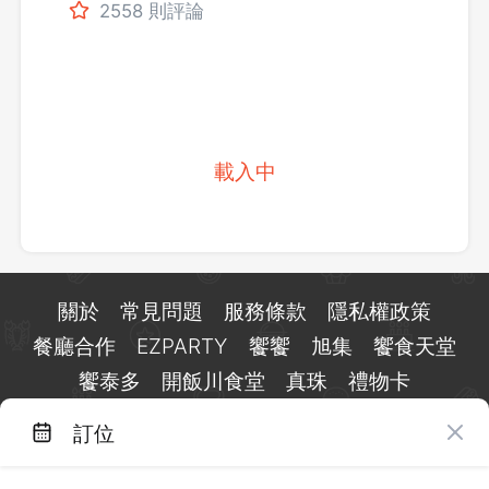
2558 則評論
載入中
關於
常見問題
服務條款
隱私權政策
餐廳合作
EZPARTY
饗饗
旭集
饗食天堂
饗泰多
開飯川食堂
真珠
禮物卡
訂位
台北市信義區基隆路一段 159 號 15 樓
客服 LINE：
@eztable