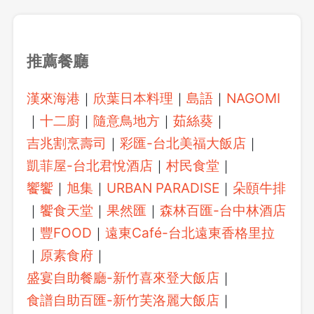
推薦餐廳
漢來海港
｜
欣葉日本料理
｜
島語
｜
NAGOMI
｜
十二廚
｜
隨意鳥地方
｜
茹絲葵
｜
吉兆割烹壽司
｜
彩匯-台北美福大飯店
｜
凱菲屋-台北君悅酒店
｜
村民食堂
｜
饗饗
｜
旭集
｜
URBAN PARADISE
｜
朵頤牛排
｜
饗食天堂
｜
果然匯
｜
森林百匯-台中林酒店
｜
豐FOOD
｜
遠東Café-台北遠東香格里拉
｜
原素食府
｜
盛宴自助餐廳-新竹喜來登大飯店
｜
食譜自助百匯-新竹芙洛麗大飯店
｜