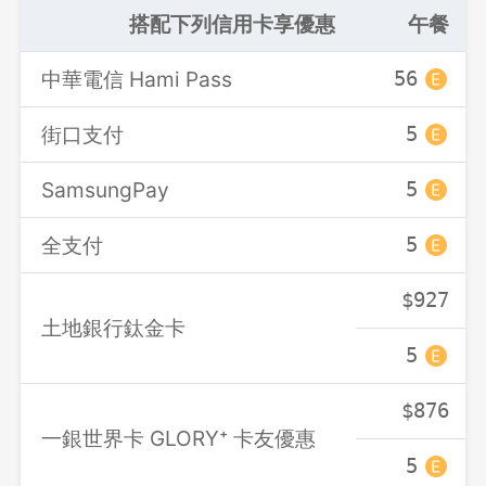
搭配下列信用卡享優惠
午餐
中華電信 Hami Pass
56
登出
確定要登出嗎？
街口支付
5
SamsungPay
5
先不要
確認
全支付
5
$927
土地銀行鈦金卡
5
$876
一銀世界卡 GLORY⁺ 卡友優惠
5