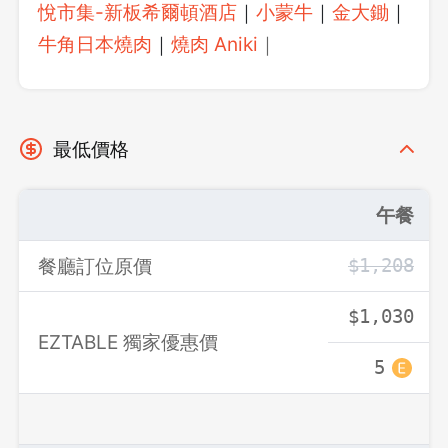
悅市集-新板希爾頓酒店
｜
小蒙牛
｜
金大鋤
｜
牛角日本燒肉
｜
燒肉 Aniki
｜
最低價格
午餐
餐廳訂位原價
$1,208
$1,030
EZTABLE 獨家優惠價
5