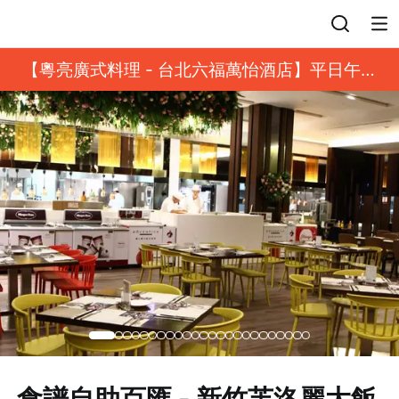
登入
【粵亮廣式料理 - 台北六福萬怡酒店】平日午餐
8 折起｜靓港點套餐
食譜自助百匯 - 新竹芙洛麗大飯