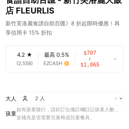
店 FLEURLIS
新竹芙洛麗食譜自助百匯》8 折起限時優惠！再
享信用卡 15% 折扣
$
707
4.2
★
最高
0.5
%
~
(
2,558
)
EZCASH
$
1,065
大人
如有孩童隨行，請於訂位備註欄註記孩童人數，
孩童
並補充是否需要兒童椅或兒童餐具。