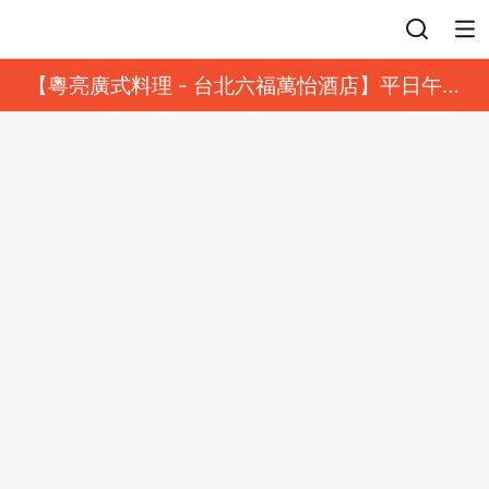
登入
【粵亮廣式料理 - 台北六福萬怡酒店】平日午餐
8 折起｜靓港點套餐