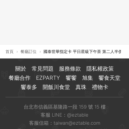
登出
確定要登出嗎？
先不要
確認
首頁
›
餐廳訂位
›
國泰世華指定卡 平日星級下午茶 第二人半價
關於
常見問題
服務條款
隱私權政策
餐廳合作
EZPARTY
饗饗
旭集
饗食天堂
饗泰多
開飯川食堂
真珠
禮物卡
台北市信義區基隆路一段 159 號 15 樓
客服 LINE：
@eztable
客服信箱：
taiwan@eztable.com