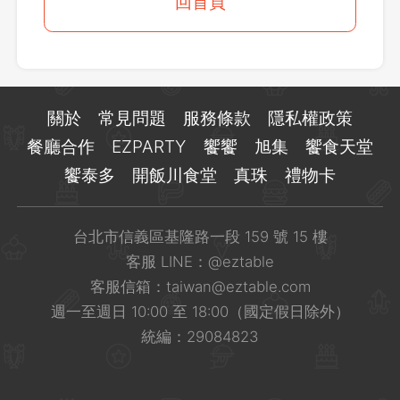
登出
回首頁
確定要登出嗎？
先不要
確認
關於
常見問題
服務條款
隱私權政策
餐廳合作
EZPARTY
饗饗
旭集
饗食天堂
饗泰多
開飯川食堂
真珠
禮物卡
台北市信義區基隆路一段 159 號 15 樓
客服 LINE：
@eztable
客服信箱：
taiwan@eztable.com
週一至週日 10:00 至 18:00（國定假日除外）
統編：29084823