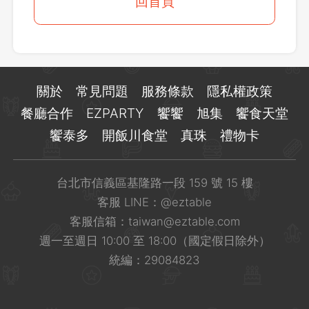
登出
回首頁
確定要登出嗎？
先不要
確認
關於
常見問題
服務條款
隱私權政策
餐廳合作
EZPARTY
饗饗
旭集
饗食天堂
饗泰多
開飯川食堂
真珠
禮物卡
台北市信義區基隆路一段 159 號 15 樓
客服 LINE：
@eztable
客服信箱：
taiwan@eztable.com
週一至週日 10:00 至 18:00（國定假日除外）
統編：29084823