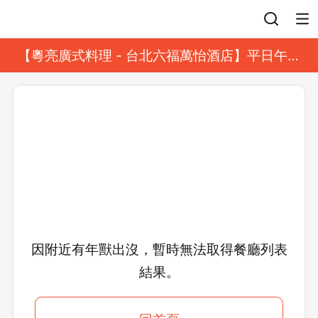
登入
【粵亮廣式料理 - 台北六福萬怡酒店】平日午餐
8 折起｜靓港點套餐
因附近有年獸出沒，暫時無法取得餐廳列表
結果。