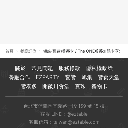
登出
確定要登出嗎？
先不要
確認
首頁
›
餐廳訂位
›
領航(極致)尊榮卡 / The ONE尊榮無限卡享$50
關於
常見問題
服務條款
隱私權政策
餐廳合作
EZPARTY
饗饗
旭集
饗食天堂
饗泰多
開飯川食堂
真珠
禮物卡
台北市信義區基隆路一段 159 號 15 樓
客服 LINE：
@eztable
客服信箱：
taiwan@eztable.com