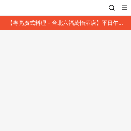
登入
【粵亮廣式料理 - 台北六福萬怡酒店】平日午餐
8 折起｜靓港點套餐