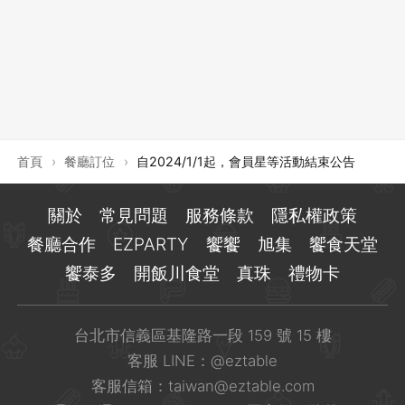
登出
確定要登出嗎？
先不要
確認
首頁
›
餐廳訂位
›
自2024/1/1起，會員星等活動結束公告
關於
常見問題
服務條款
隱私權政策
餐廳合作
EZPARTY
饗饗
旭集
饗食天堂
饗泰多
開飯川食堂
真珠
禮物卡
台北市信義區基隆路一段 159 號 15 樓
客服 LINE：
@eztable
客服信箱：
taiwan@eztable.com