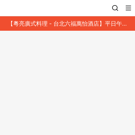
登入
【粵亮廣式料理 - 台北六福萬怡酒店】平日午餐
8 折起｜靓港點套餐