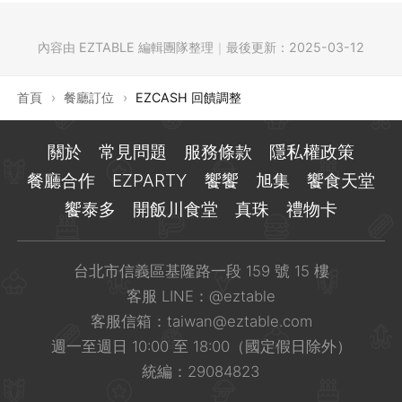
內容由 EZTABLE 編輯團隊整理
｜
最後更新：
2025-03-12
首頁
›
餐廳訂位
›
EZCASH 回饋調整
關於
常見問題
服務條款
隱私權政策
餐廳合作
EZPARTY
饗饗
旭集
饗食天堂
饗泰多
開飯川食堂
真珠
禮物卡
台北市信義區基隆路一段 159 號 15 樓
客服 LINE：
@eztable
客服信箱：
taiwan@eztable.com
週一至週日 10:00 至 18:00（國定假日除外）
統編：29084823