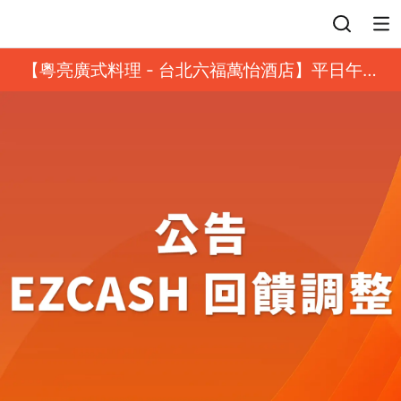
登入
【粵亮廣式料理 - 台北六福萬怡酒店】平日午餐
8 折起｜靓港點套餐