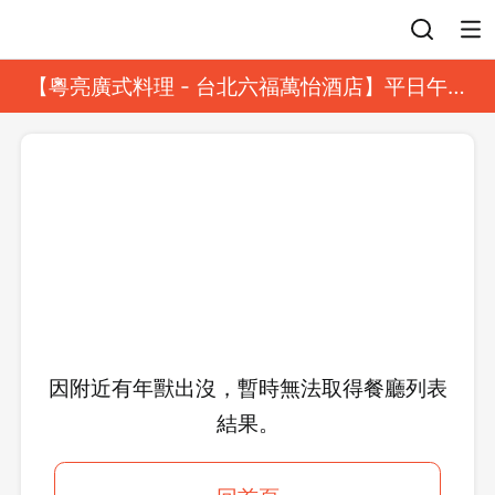
登入
【粵亮廣式料理 - 台北六福萬怡酒店】平日午餐
8 折起｜靓港點套餐
因附近有年獸出沒，暫時無法取得餐廳列表
結果。