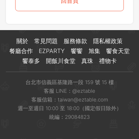
登出
回首頁
確定要登出嗎？
先不要
確認
關於
常見問題
服務條款
隱私權政策
餐廳合作
EZPARTY
饗饗
旭集
饗食天堂
饗泰多
開飯川食堂
真珠
禮物卡
台北市信義區基隆路一段 159 號 15 樓
客服 LINE：
@eztable
客服信箱：
taiwan@eztable.com
週一至週日 10:00 至 18:00（國定假日除外）
統編：29084823