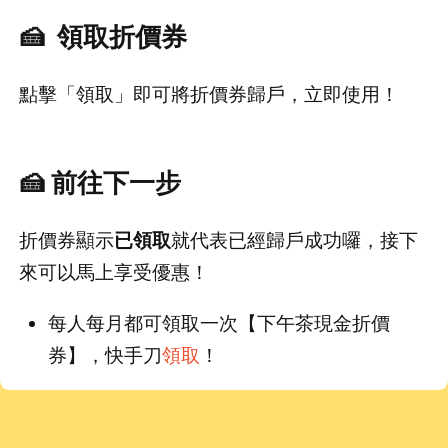
🍰 領取折價券
點擊「領取」即可將折價券歸戶，立即使用！
🍰 前往下一步
登出
折價券顯示
已領取
就代表已經歸戶成功囉，接下
確定要登出嗎？
來可以馬上享受優惠！
每人每月都可領取一次【下午茶現金折價
先不要
確認
券】，快手刀
領取
！