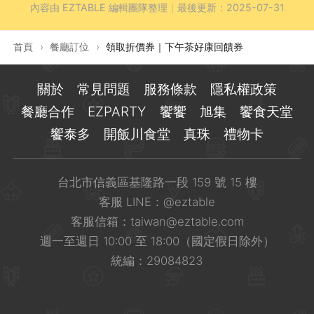
內容由 EZTABLE 編輯團隊整理
｜
最後更新：
2025-07-31
首頁
›
餐廳訂位
›
領取折價券｜下午茶好康回饋券
關於
常見問題
服務條款
隱私權政策
餐廳合作
EZPARTY
饗饗
旭集
饗食天堂
饗泰多
開飯川食堂
真珠
禮物卡
台北市信義區基隆路一段 159 號 15 樓
客服 LINE：
@eztable
客服信箱：
taiwan@eztable.com
週一至週日 10:00 至 18:00（國定假日除外）
統編：29084823