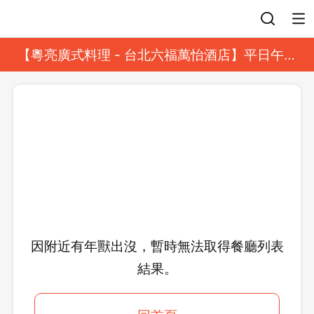
登入
【粵亮廣式料理 - 台北六福萬怡酒店】平日午餐
8 折起｜靓港點套餐
因附近有年獸出沒，暫時無法取得餐廳列表
結果。