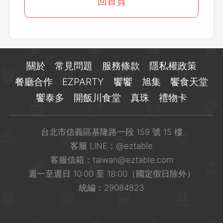
登出
回首頁
確定要登出嗎？
先不要
確認
關於
常見問題
服務條款
隱私權政策
餐廳合作
EZPARTY
饗饗
旭集
饗食天堂
饗泰多
開飯川食堂
真珠
禮物卡
台北市信義區基隆路一段 159 號 15 樓
客服 LINE：
@eztable
客服信箱：
taiwan@eztable.com
週一至週日 10:00 至 18:00（國定假日除外）
統編：29084823