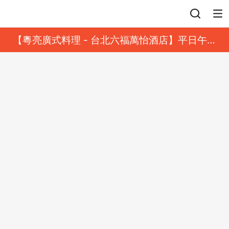
登入
【粵亮廣式料理 - 台北六福萬怡酒店】平日午餐
8 折起｜靓港點套餐