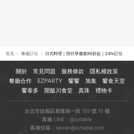
登出
確定要登出嗎？
先不要
確認
首頁
›
餐廳訂位
›
日式料理｜預付享優惠86折起｜24hr訂位
關於
常見問題
服務條款
隱私權政策
餐廳合作
EZPARTY
饗饗
旭集
饗食天堂
饗泰多
開飯川食堂
真珠
禮物卡
台北市信義區基隆路一段 159 號 15 樓
客服 LINE：
@eztable
客服信箱：
taiwan@eztable.com