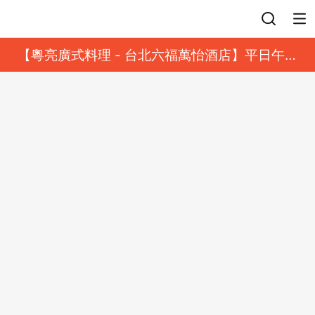
登入
【粵亮廣式料理 - 台北六福萬怡酒店】平日午餐
8 折起｜靓港點套餐