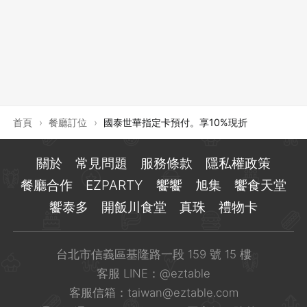
登出
確定要登出嗎？
先不要
確認
首頁
›
餐廳訂位
›
國泰世華指定卡預付。享10%現折
關於
常見問題
服務條款
隱私權政策
餐廳合作
EZPARTY
饗饗
旭集
饗食天堂
饗泰多
開飯川食堂
真珠
禮物卡
台北市信義區基隆路一段 159 號 15 樓
客服 LINE：
@eztable
客服信箱：
taiwan@eztable.com