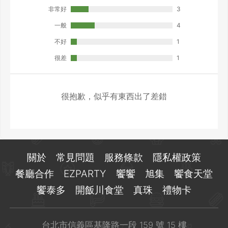
非常好
3
一般
4
不好
1
很差
1
很抱歉，似乎有東西出了差錯
關於
常見問題
服務條款
隱私權政策
餐廳合作
EZPARTY
饗饗
旭集
饗食天堂
饗泰多
開飯川食堂
真珠
禮物卡
台北市信義區基隆路一段 159 號 15 樓