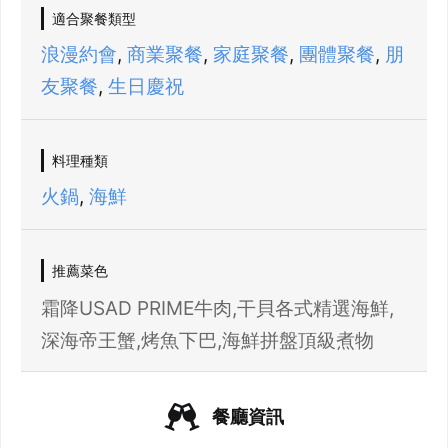
適合聚餐類型
浪漫約會
,
商業聚餐
,
家庭聚餐
,
團體聚餐
,
朋
21 人以上大型訂位，請洽 LINE 官方帳號
@eztable
友聚餐
,
生日慶祝
登出
確定要登出嗎？
料理種類
火鍋
,
海鮮
先不要
確認
我知道了
推薦菜色
霜降USAD PRIME牛肉,干貝各式精選海鮮,
深海帝王蟹,烤魚下巴,海鮮拼盤頂級煮物
餐廳資訊