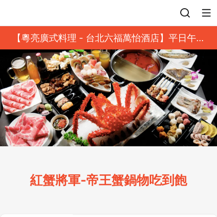
登入
【粵亮廣式料理 - 台北六福萬怡酒店】平日午餐
8 折起｜靓港點套餐
紅蟹將軍-帝王蟹鍋物吃到飽