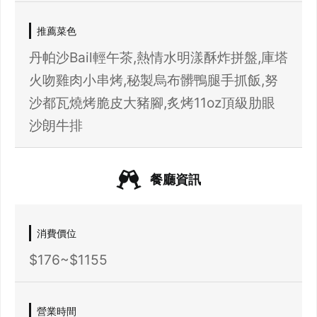
推薦菜色
丹帕沙Bail輕午茶,熱情水明漾酥炸拼盤,庫塔
火吻雞肉小串烤,秘製烏布髒鴨腿手抓飯,努
登出
沙都瓦燒烤脆皮大豬腳,炙烤11oz頂級肋眼
確定要登出嗎？
沙朗牛排
先不要
確認
餐廳資訊
消費價位
$176~$1155
營業時間