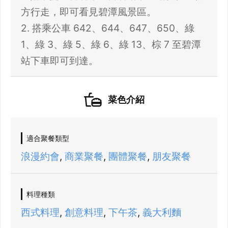
方行走，即可看見碧潭風景區。
2. 搭乘公車 642、644、647、650、綠
1、綠 3、綠 5、綠 6、綠 13、棕 7 至碧潭
站下車即可到達。
菜色介紹
適合聚餐類型
浪漫約會
,
商業聚餐
,
團體聚餐
,
朋友聚餐
料理種類
西式料理
,
創意料理
,
下午茶
,
義大利麵