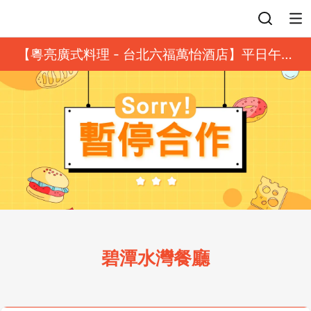
登入
【粵亮廣式料理 - 台北六福萬怡酒店】平日午餐
8 折起｜靓港點套餐
碧潭水灣餐廳