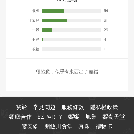
很棒
54
非常好
61
一般
26
不好
4
很差
1
很抱歉，似乎有東西出了差錯
關於
常見問題
服務條款
隱私權政策
餐廳合作
EZPARTY
饗饗
旭集
饗食天堂
饗泰多
開飯川食堂
真珠
禮物卡