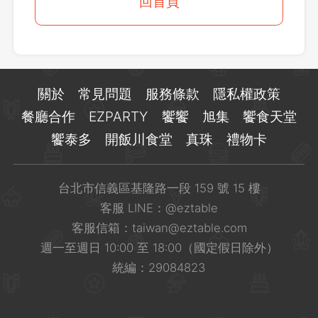
登出
回首頁
確定要登出嗎？
先不要
確認
關於
常見問題
服務條款
隱私權政策
餐廳合作
EZPARTY
饗饗
旭集
饗食天堂
饗泰多
開飯川食堂
真珠
禮物卡
台北市信義區基隆路一段 159 號 15 樓
客服 LINE：
@eztable
客服信箱：
taiwan@eztable.com
週一至週日 10:00 至 18:00（國定假日除外）
統編：29084823