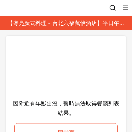
登入
【粵亮廣式料理 - 台北六福萬怡酒店】平日午餐
8 折起｜靓港點套餐
因附近有年獸出沒，暫時無法取得餐廳列表
結果。