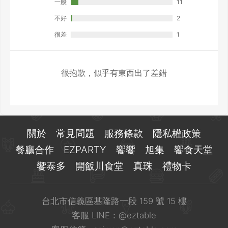
一般
11
不好
2
很差
1
很抱歉，似乎有東西出了差錯
關於
常見問題
服務條款
隱私權政策
餐廳合作
EZPARTY
饗饗
旭集
饗食天堂
饗泰多
開飯川食堂
真珠
禮物卡
台北市信義區基隆路一段 159 號 15 樓
客服 LINE：
@eztable