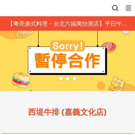
登入
【粵亮廣式料理 - 台北六福萬怡酒店】平日午餐
8 折起｜靓港點套餐
西堤牛排 (嘉義文化店)