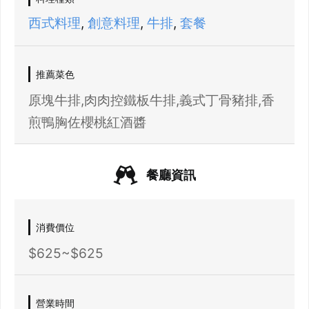
西式料理
,
創意料理
,
牛排
,
套餐
登出
推薦菜色
確定要登出嗎？
原塊牛排,肉肉控鐵板牛排,義式丁骨豬排,香
煎鴨胸佐櫻桃紅酒醬
先不要
確認
餐廳資訊
消費價位
$625~$625
營業時間