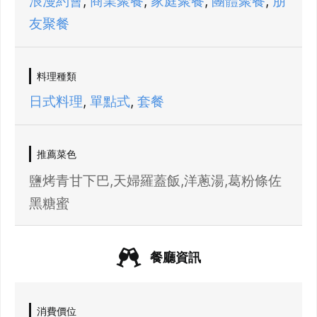
浪漫約會
,
商業聚餐
,
家庭聚餐
,
團體聚餐
,
朋
友聚餐
料理種類
登出
日式料理
,
單點式
,
套餐
確定要登出嗎？
推薦菜色
先不要
確認
鹽烤青甘下巴,天婦羅蓋飯,洋蔥湯,葛粉條佐
黑糖蜜
餐廳資訊
消費價位