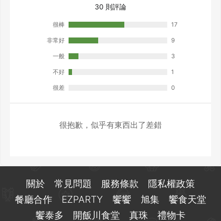
30 則評論
很棒
17
非常好
9
一般
3
不好
1
很差
0
很抱歉，似乎有東西出了差錯
關於
常見問題
服務條款
隱私權政策
餐廳合作
EZPARTY
饗饗
旭集
饗食天堂
饗泰多
開飯川食堂
真珠
禮物卡