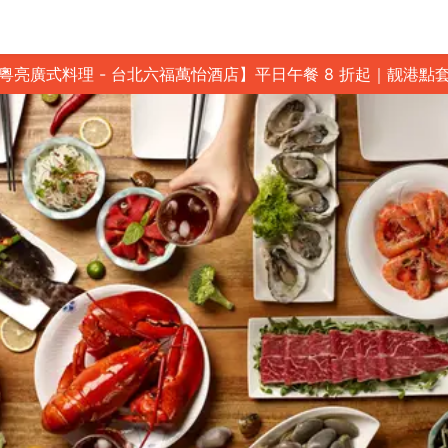
粵亮廣式料理 - 台北六福萬怡酒店】平日午餐 8 折起｜靓港點