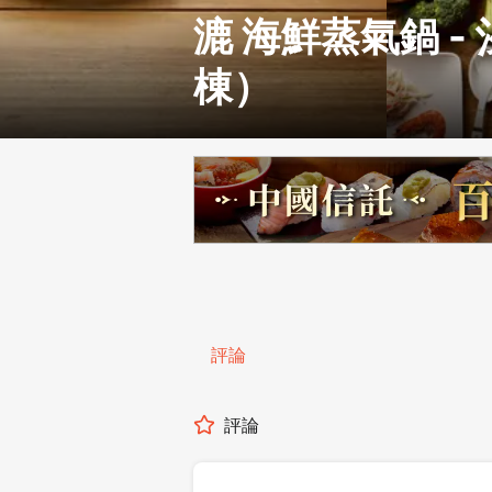
漉 海鮮蒸氣鍋 -
棟）
評論
評論