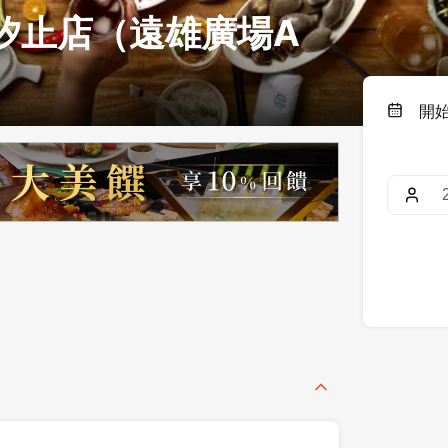
 汐止店（遠雄廣場A
開
登出
確定要登出嗎？
先不要
確認