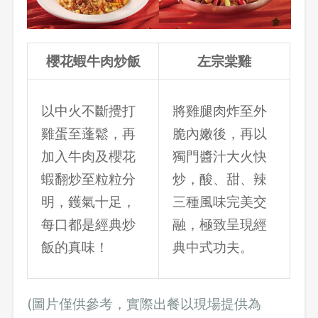
櫻花蝦牛肉炒飯
左宗棠雞
以中火不斷攪打
將雞腿肉炸至外
雞蛋至蓬鬆，再
脆內嫩後，再以
加入牛肉及櫻花
獨門醬汁大火快
蝦翻炒至粒粒分
炒，酸、甜、辣
明，鑊氣十足，
三種風味完美交
每口都是經典炒
融，極致呈現經
飯的真味！
典中式功夫。
(圖片僅供參考，實際出餐以現場提供為