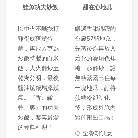
鮭魚功夫炒飯
甜在心地瓜
以中火不斷攪打
嚴選香甜綿密的
雞蛋成蓬鬆蛋
台農57號地瓜，
酥，再放入專為
先蒸後炸再放入
炒飯特製的白米
熔化的琥珀色焦
飯，大火翻炒至
糖一起翻炒，讓
乾爽分明，最後
焦糖緊緊巴住每
醬油熗鍋增添鑊
一塊地瓜，靜待
氣。『香、鬆、
焦糖冷卻硬化
乾、爽』的功夫
後，形成外脆內
炒飯，饕客最愛
鬆的衝擊口感！
的經典料理！
◇ 全餐期供應