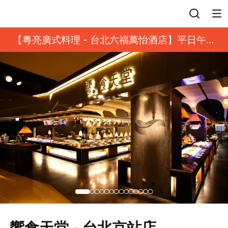
登入
【粵亮廣式料理 - 台北六福萬怡酒店】平日午餐
8 折起｜靓港點套餐
饗食天堂 - 台北京站店