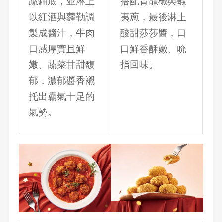
蔬鋪底，並淋上
搭配青龍椒與蝦
以紅酒與蘿勒調
夷蔥，最後淋上
製成醬汁，牛肉
酸甜莎莎醬，口
口感厚實且鮮
口鮮香酥嫩、吮
嫩、蔬菜甘甜馥
指回味。
郁，濃郁醬香襯
托出霸氣十足的
氣勢。