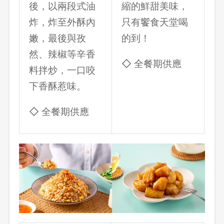
後，以兩段式油
縮的鮮甜美味，
炸，炸至外酥內
只有饗食天堂喝
嫩，最後與孜
的到！
然、辣椒等辛香
◇ 全餐期供應
料拌炒，一口咬
下香酥惹味。
◇ 全餐期供應