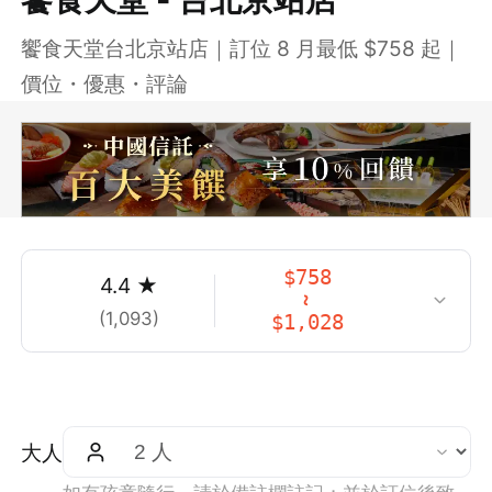
饗食天堂台北京站店｜訂位 8 月最低 $758 起｜
價位・優惠・評論
$
758
4.4
★
~
(
1,093
)
$
1,028
大人