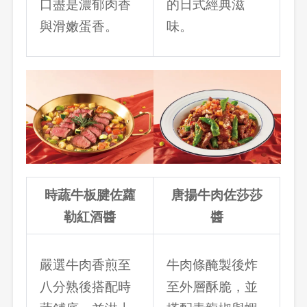
口盡是濃郁肉香
的日式經典滋
與滑嫩蛋香。
味。
時蔬牛板腱佐蘿
唐揚牛肉佐莎莎
勒紅酒醬
醬
嚴選牛肉香煎至
牛肉條醃製後炸
八分熟後搭配時
至外層酥脆，並