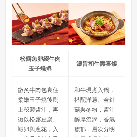
松露魚卵綴牛肉
濃旨和牛壽喜燒
玉子燒捲
微炙牛肉包裹住
和牛現煮入鍋，
柔嫩玉子燒後刷
搭配洋蔥、金針
上秘製醬汁，再
菇與冬粉，醬汁
綴以松露豆腐、
醇厚溫潤，香氣
蝦卵與蔥花，入
馥郁，層次分明