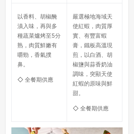
以香料、胡椒醃
嚴選極地海域天
先不要
確認
漬入味，再與多
使紅蝦，肉質厚
種蔬菜爐烤至5分
實、有豐富蝦
熟，肉質鮮嫩有
膏，鐵板高溫現
嚼勁，香氣撲
煎，以白酒、胡
鼻。
椒鹽與蒜香奶油
調味，突顯天使
◇ 全餐期供應
紅蝦的原味與鮮
甜。
◇ 全餐期供應