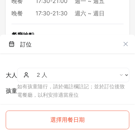
晚餐
17:30-21:00
週一 ~ 週五
晚餐
17:30-21:30
週六 ~ 週日
餐廳地點
訂位
地
臺北市大同區承德路一段 1 號 4 樓 ( Q
址：
square 京站時尚廣場 4F )
【大眾運輸】
大人
｜公車：
如有孩童隨行，請於備註欄註記；並於訂位後致
- 站牌「台北車站(鄭州)」：可搭乘 126、
孩童
電餐廳，以利安排適當座位
14、2、218、218（直達）、220、
220（直達）、260、260（區間）、274、
299（區間）、310、39、40、615、
$
758
選擇用餐日期
起
訂位
641、669，步行約 3~5 分鐘。