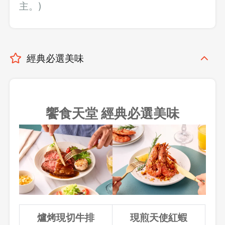
主。)
經典必選美味
饗食天堂 經典必選美味
登出
爐烤現切牛排
現煎天使紅蝦
確定要登出嗎？