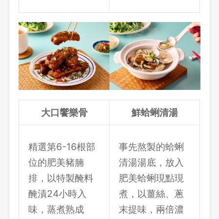
大口饗樂骨
鮮蛤蜊清湯
精選第6-16根部
事先熬製的蛤蜊
位的肥美豬腩
清湯湯底，放入
排，以特製醃料
肥美蛤蜊現點現
醃漬24小時入
煮，以薑絲、蔥
味，蒸煮熟成
末提味，兩倍濃