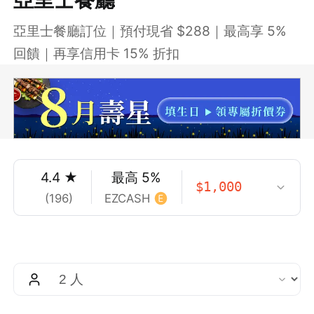
亞里士餐廳訂位｜預付現省 $288｜最高享 5%
回饋｜再享信用卡 15% 折扣
4.4
★
最高
5
%
$
1,000
(
196
)
EZCASH