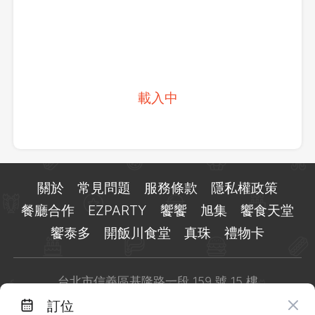
載入中
關於
常見問題
服務條款
隱私權政策
餐廳合作
EZPARTY
饗饗
旭集
饗食天堂
饗泰多
開飯川食堂
真珠
禮物卡
台北市信義區基隆路一段 159 號 15 樓
客服 LINE：
@eztable
訂位