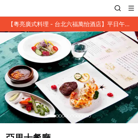
登入
【粵亮廣式料理 - 台北六福萬怡酒店】平日午餐
8 折起｜靓港點套餐
亞里士餐廳