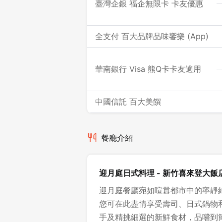
臺灣企銀 福企無限卡 卡友優惠
全支付 百大品牌品味饗樂 (App)
華南銀行 Visa 熊Q卡卡友適用
中國信託 百大美饌
餐廳介紹
迎月庭日式料理 - 新竹喜來登大飯
迎月庭餐廳宛如喧囂都市中的寧靜
您可在此盡情享受壽司、日式鍋物
手及精挑細選的新鮮食材，品嚐到