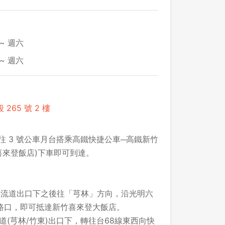
~ 週六
~ 週六
65 號 2 樓
往 3 號公車月台搭乘高鐵快捷公車─高鐵新竹
喜來登飯店)下車即可到達。
林交流道出口下之後往「芎林」方向，沿光明六
路口，即可抵達新竹喜來登大飯店。
道(芎林/竹東)出口下，轉往台68線東西向快