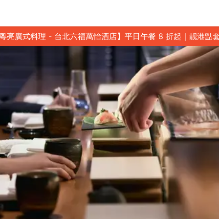
粵亮廣式料理 - 台北六福萬怡酒店】平日午餐 8 折起｜靓港點