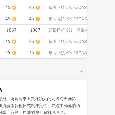
先不要
確認
最高回饋 5% EZCASH
45
45
最高回饋 5% EZCASH
45
45
結帳再折 5%（單筆需滿 2000）
$867
$867
最高回饋 5% EZCASH
45
45
最高回饋 5% EZCASH
45
45
店
綠洲，為賓客奉上美味誘人的高級時令佳餚，
和清酒等多種日式風味美食。並經由師傅的巧
簡單、新鮮、原味的迎月庭料理理念。