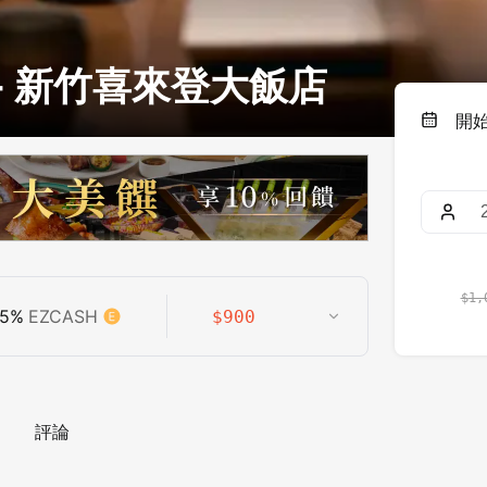
- 新竹喜來登大飯店
開
$
1,
5
%
EZCASH
$
900
評論