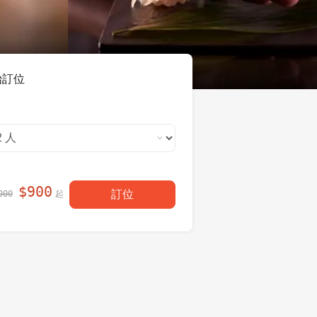
始訂位
$
900
訂位
起
000