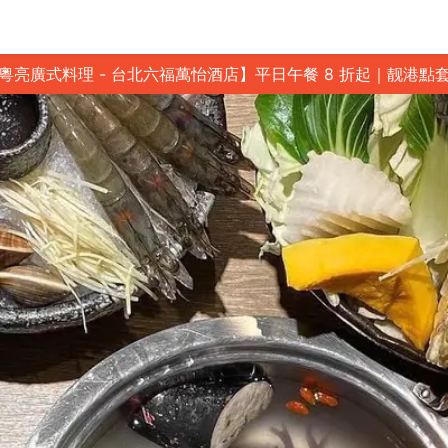
粵亮廣式料理 - 台北六福萬怡酒店】平日午餐 8 折起｜靓港點