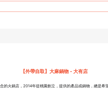
【外帶自取】大麻鍋物 - 大有店
讓人吃了會想念的火鍋店，2014年從桃園創立，提供的產品或鍋物，總
21 人以上大型訂位，請洽 LINE 官方帳號 @eztable
登出
確定要登出嗎？