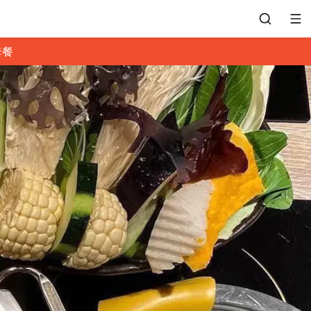
套餐
會員專區
訂位紀錄
餐廳客服
常見問題
EZTABLE 禮物卡
餐廳合作