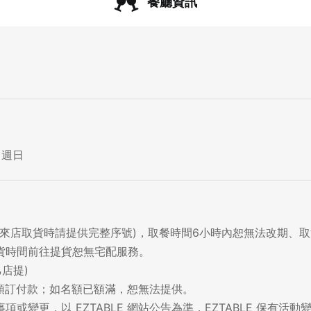
餐廳資訊
 週日
 (來店取貨時請提供完整序號)，取餐時間6小時內恕無法改期、
提貨時間前往提貨恕無宅配服務。
乙店提)
早預訂付款；如名額已額滿，恕無法提供。
項或變更，以 EZTABLE 網站公告為準，EZTABLE 保有