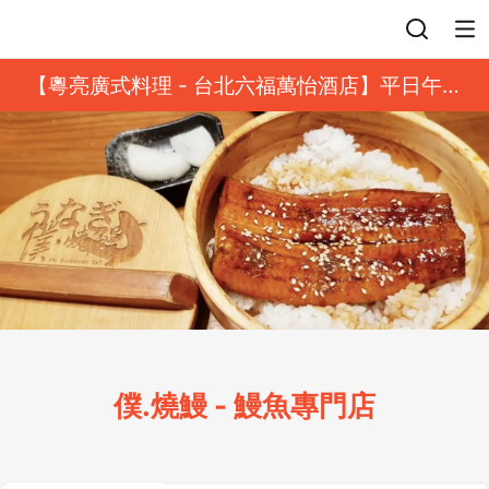
登入
【粵亮廣式料理 - 台北六福萬怡酒店】平日午餐
8 折起｜靓港點套餐
僕.燒鰻 - 鰻魚專門店