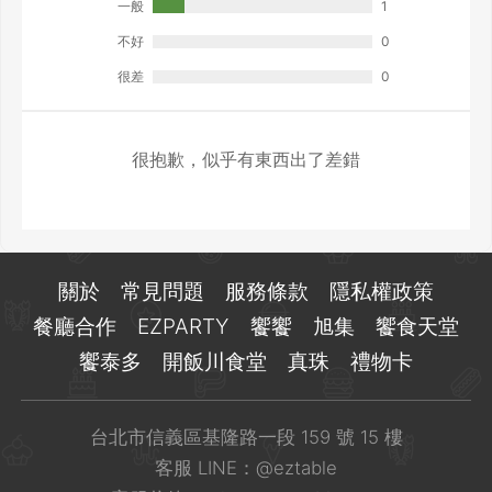
一般
1
不好
0
很差
0
很抱歉，似乎有東西出了差錯
關於
常見問題
服務條款
隱私權政策
餐廳合作
EZPARTY
饗饗
旭集
饗食天堂
饗泰多
開飯川食堂
真珠
禮物卡
台北市信義區基隆路一段 159 號 15 樓
客服 LINE：
@eztable