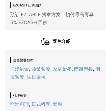
EZCASH 紅利回饋
預訂 EZTABLE 獨家方案，預付最高可享
5% EZCASH 回饋
菜色介紹
適合聚餐類型
21 人以上大型訂位，請洽 LINE 官方帳號
浪漫約會
,
商業聚餐
,
家庭聚餐
,
團體聚餐
,
朋
@eztable
登出
友聚餐
,
生日慶祝
確定要登出嗎？
料理種類
先不要
確認
亞洲料理
,
日式料理
,
套餐
我知道了