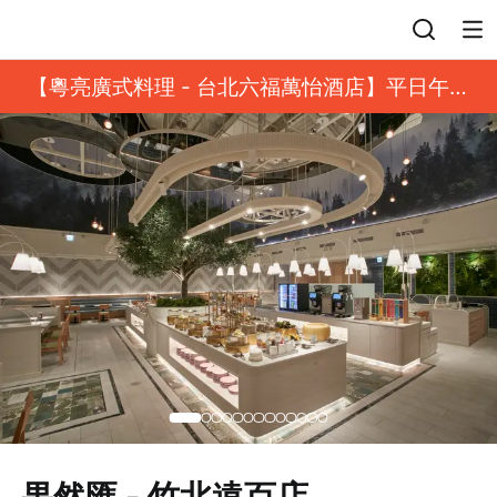
登入
【粵亮廣式料理 - 台北六福萬怡酒店】平日午餐
8 折起｜靓港點套餐
果然匯 - 竹北遠百店