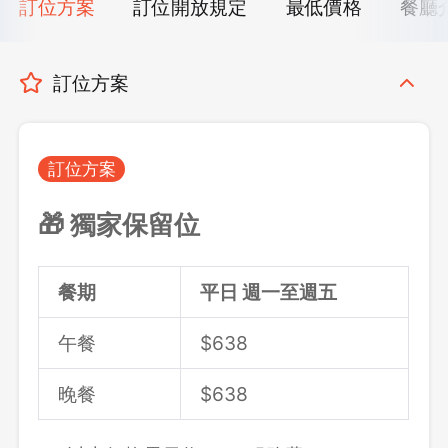
訂位方案
訂位開放規定
最低價格
餐廳
訂位方案
訂位方案
🎁 獨家保留位
餐期
平日 週一至週五
午餐
$638
晚餐
$
638