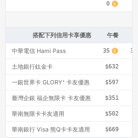
0
0
先不要
確認
搭配下列信用卡享優惠
午餐
中華電信 Hami Pass
35
35
土地銀行鈦金卡
$632
$
一銀世界卡 GLORY⁺ 卡友優惠
$597
$
臺灣企銀 福企無限卡 卡友優惠
$351
$
華南無限卡卡友適用
$502
$
華南銀行 Visa 熊Q卡卡友適用
$669
$