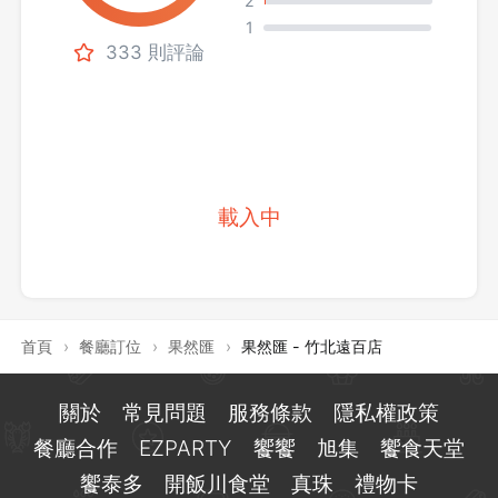
2
1
333 則評論
載入中
首頁
›
餐廳訂位
›
果然匯
›
果然匯 - 竹北遠百店
關於
常見問題
服務條款
隱私權政策
餐廳合作
EZPARTY
饗饗
旭集
饗食天堂
饗泰多
開飯川食堂
真珠
禮物卡