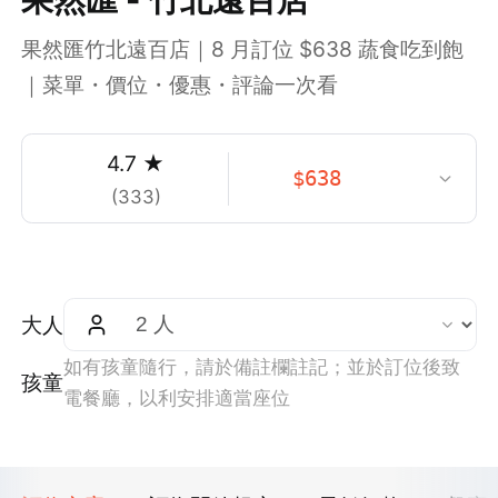
果然匯竹北遠百店｜8 月訂位 $638 蔬食吃到飽
｜菜單・價位・優惠・評論一次看
4.7
★
$
638
(
333
)
大人
如有孩童隨行，請於備註欄註記；並於訂位後致
孩童
電餐廳，以利安排適當座位