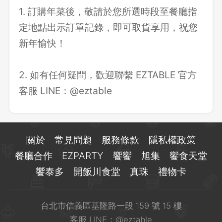
1. 訂購年菜後，敬請於您所選時段至餐廳指
定地點出示訂單記錄，即可取貨享用，祝您
新年愉快！
2. 如有任何疑問，歡迎聯繫 EZTABLE 官方
客服 LINE：@eztable
關於
常見問題
服務條款
隱私權政策
餐廳合作
EZPARTY
饗饗
旭集
饗食天堂
饗泰多
開飯川食堂
真珠
禮物卡
台北市信義區基隆路一段 159 號 15 樓
客服 LINE：
@eztable