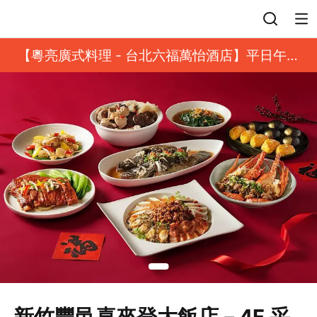
選擇付款方式
登入
【粵亮廣式料理 - 台北六福萬怡酒店】平日午餐
8 折起｜靓港點套餐
自取時間
08/07 (五)
前往結帳
新竹豐邑喜來登大飯店－4F 采