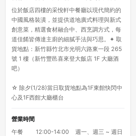
位於飯店四樓的采悅軒中餐廳以現代簡約的
中國風格裝潢，並提供道地廣式料理與新式
創意菜，精選食材融合中、西烹調方式，每
道佳餚皆傳達主廚的細膩手法與巧思。✦ 取
貨地點：新竹縣竹北市光明六路東一段 265
號 1 樓（新竹豐邑喜來登大飯店 1F 大廳酒
吧）
☆ 除夕(1/28)當日取貨地點為1F東館快閃中
登出
心及1F西館大廳櫃台
確定要登出嗎？
營業時間
先不要
確認
午餐
12:00-14:00
週一、週三 ~ 週日