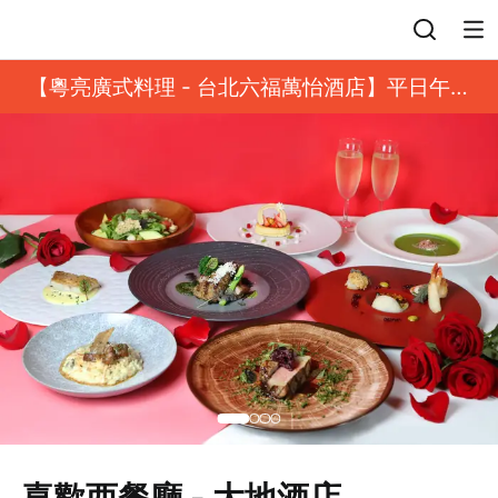
登入
【粵亮廣式料理 - 台北六福萬怡酒店】平日午餐
8 折起｜靓港點套餐
喜歡西餐廳 - 大地酒店