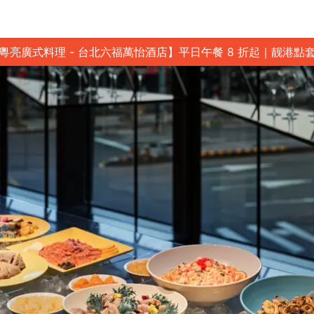
粵亮廣式料理 - 台北六福萬怡酒店】平日午餐 8 折起｜靓港點