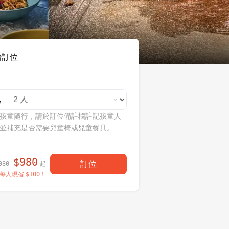
始訂位
孩童隨行，請於訂位備註欄註記孩童人
並補充是否需要兒童椅或兒童餐具。
$
980
訂位
起
080