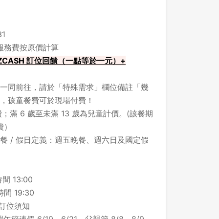
1
，服務費按原價計算
ZCASH 訂位回饋（一點等於一元）+
一同前往，請於「特殊需求」欄位備註「幾
，孩童餐費可於現場付費！
；滿 6 歲至未滿 13 歲為兒童計價。(該餐期
費）
餐 / 假日定義：週五晚餐、週六日及國定假
間 13:00
間 19:30
之訂位須知