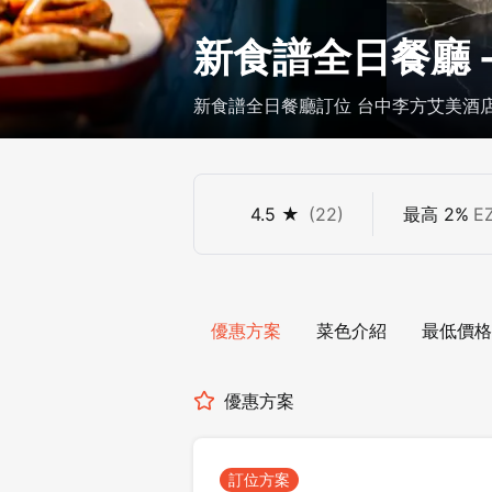
新食譜全日餐廳 
新食譜全日餐廳訂位 台中李方艾美酒店
卡 15% 折扣
4.5
★
(
22
)
最高
2
%
E
優惠方案
菜色介紹
最低價格
優惠方案
訂位方案