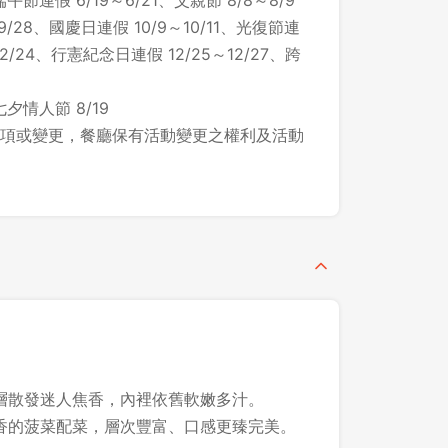
連假 6/19～6/21、父親節 8/8～8/9
9/28、國慶日連假 10/9～10/11、光復節連
 12/24、行憲紀念日連假 12/25～12/27、跨
情人節 8/19
項或變更，餐廳保有活動變更之權利及活動
層散發迷人焦香，內裡依舊軟嫩多汁。
登出
香的菠菜配菜，層次豐富、口感更臻完美。
確定要登出嗎？