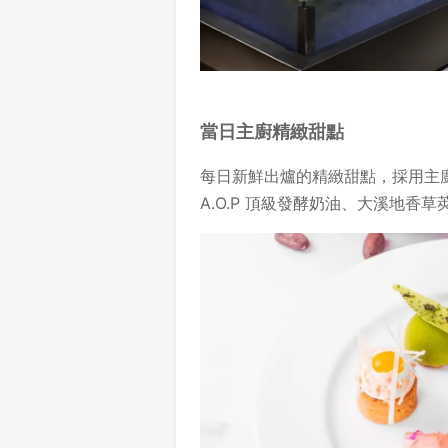
當日主廚精緻甜點
每日新鮮出爐的精緻甜點，採用主
A.O.P 頂級發酵奶油、大溪地香草莢