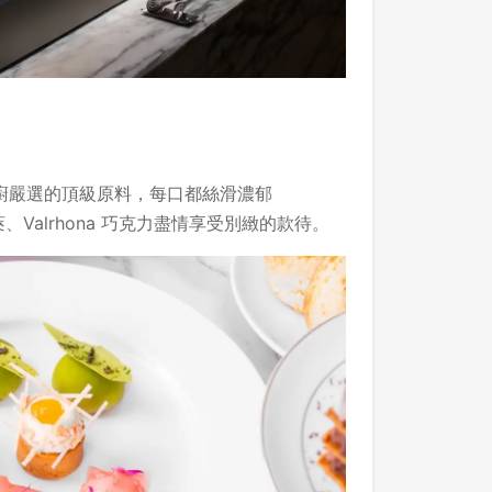
廚嚴選的頂級原料，每口都絲滑濃郁
、Valrhona 巧克力盡情享受別緻的款待。