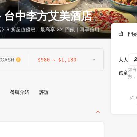
- 台中李方艾美酒店
》9 折超值優惠！最高享 2% 回饋｜再享信用
開
ZCASH
~
大人
$
980
$
1,180
如有
孩童
數，
餐廳介紹
評論
$
1,