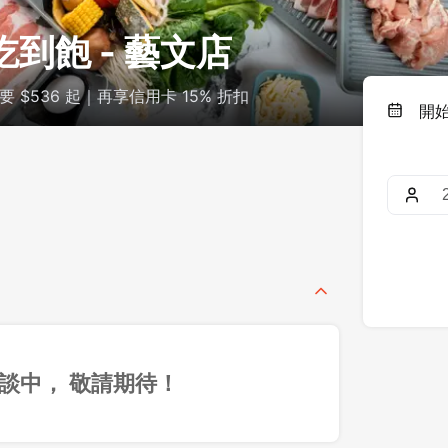
吃到飽 - 藝文店
 $536 起｜再享信用卡 15% 折扣
開
談中， 敬請期待！