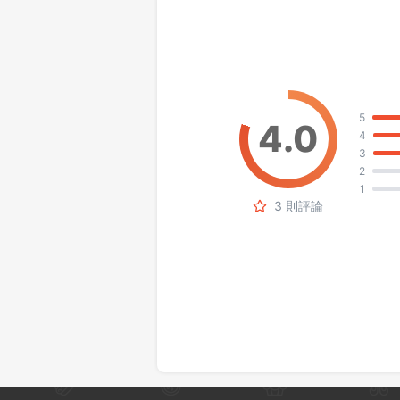
5
4
3
2
1
3 則評論