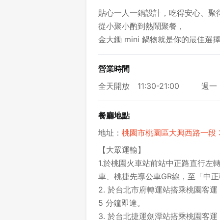
貼心一人一鍋設計，吃得安心、聚
從小聚小酌到熱鬧聚餐，
金大鋤 mini 鍋物就是你的最佳選
營業時間
全天開放
11:30-21:00
週一 
餐廳地點
地址：
桃園市桃園區大興西路一段 3
【大眾運輸】
1.於桃園火車站前站中正路直行左轉
車、桃捷先導公車GR線，至「中正
2. 於台北市府轉運站搭乘桃園客運
5 分鐘即達。
3. 於台北捷運劍潭站搭乘桃園客運