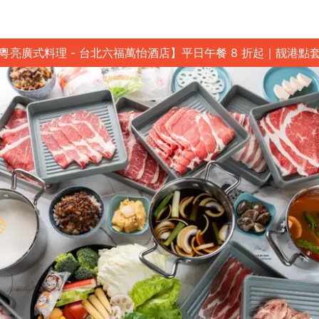
粵亮廣式料理 - 台北六福萬怡酒店】平日午餐 8 折起｜靓港點