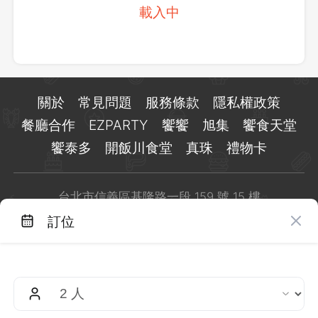
載入中
關於
常見問題
服務條款
隱私權政策
餐廳合作
EZPARTY
饗饗
旭集
饗食天堂
饗泰多
開飯川食堂
真珠
禮物卡
台北市信義區基隆路一段 159 號 15 樓
客服 LINE：
@eztable
訂位
客服信箱：
taiwan@eztable.com
週一至週日 10:00 至 18:00（國定假日除外）
統編：29084823