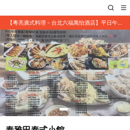
登入
【粵亮廣式料理 - 台北六福萬怡酒店】平日午餐
8 折起｜靓港點套餐
泰雅田泰式小館