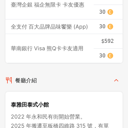
臺灣企銀 福企無限卡 卡友優惠
30
3
全支付 百大品牌品味饗樂 (App)
30
3
$592
華南銀行 Visa 熊Q卡卡友適用
30
3
餐廳介紹
泰雅田泰式小館
2022 年永和民有街開始營業。
2025 年搬遷至板橋四維路 315 號，有單