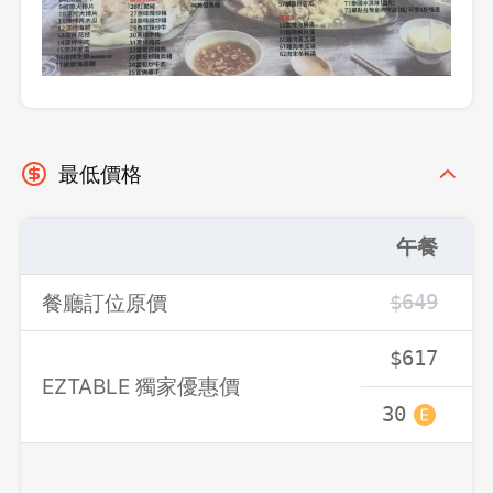
最低價格
午餐
登出
餐廳訂位原價
$649
確定要登出嗎？
$617
先不要
確認
EZTABLE 獨家優惠價
30
3