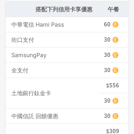
搭配下列信用卡享優惠
午餐
中華電信 Hami Pass
60
6
街口支付
30
3
SamsungPay
30
3
全支付
30
3
$556
土地銀行鈦金卡
30
3
中國信託 回饋優惠
30
3
$309