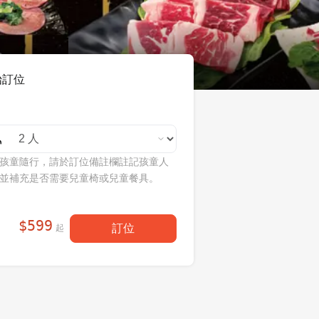
始訂位
孩童隨行，請於訂位備註欄註記孩童人
並補充是否需要兒童椅或兒童餐具。
$
599
訂位
起