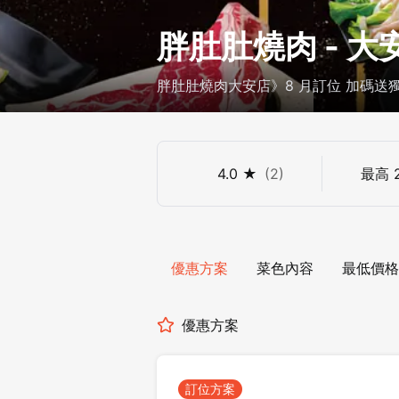
胖肚肚燒肉 - 大
胖肚肚燒肉大安店》8 月訂位 加碼送
餐評論
4.0
★
(
2
)
最高
優惠方案
菜色內容
最低價格
優惠方案
訂位方案