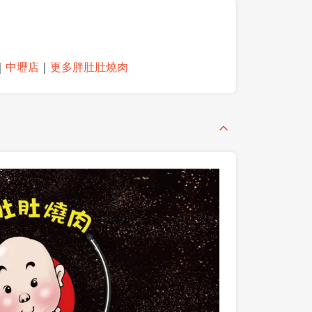
｜
中壢店
｜
更多胖肚肚燒肉
登出
確定要登出嗎？