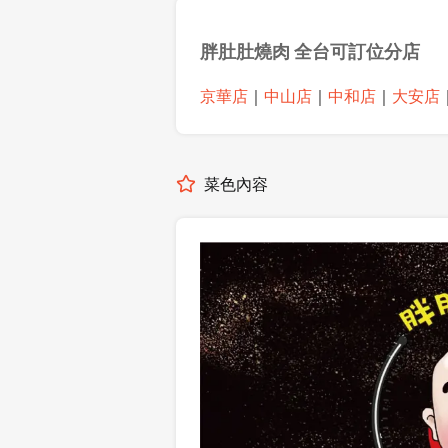
胖肚肚燒肉 全台可訂位分店
京華店
｜
中山店
｜
中和店
｜
大安店
菜色內容