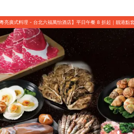
粵亮廣式料理 - 台北六福萬怡酒店】平日午餐 8 折起｜靓港點