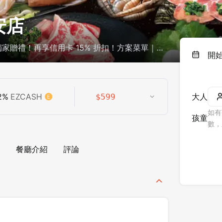
安店
獨家贈禮！再享信用卡 15% 折扣！方案菜單｜用
開
2
%
EZCASH
大人
$
599
如有
孩童
數，
餐廳介紹
評論